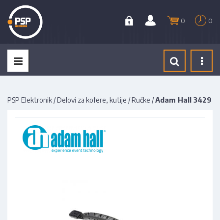
0
0
Tog
navi
PSP Elektronik
/
Delovi za kofere, kutije
/
Ručke
/
Adam Hall 3429