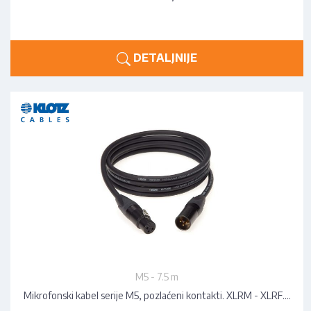
DETALJNIJE
M5 - 7.5 m
Mikrofonski kabel serije M5, pozlaćeni kontakti. XLRM - XLRF.…