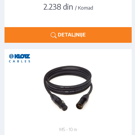
2.238 din
/ Komad
DETALJNIJE
M5 - 10 m