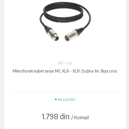
M1 - 1 m
Mikrofonski kabel serije M1, XLR - XLR. Dužina 1m. Boja crna.
•
NA LAGERU
1.798 din
/ Komad