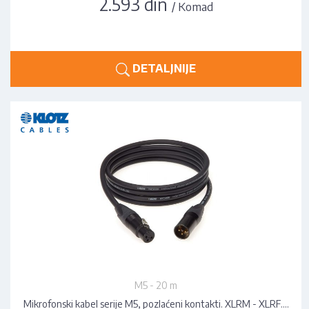
2.593 din
/ Komad
DETALJNIJE
M5 - 20 m
Mikrofonski kabel serije M5, pozlaćeni kontakti. XLRM - XLRF.…