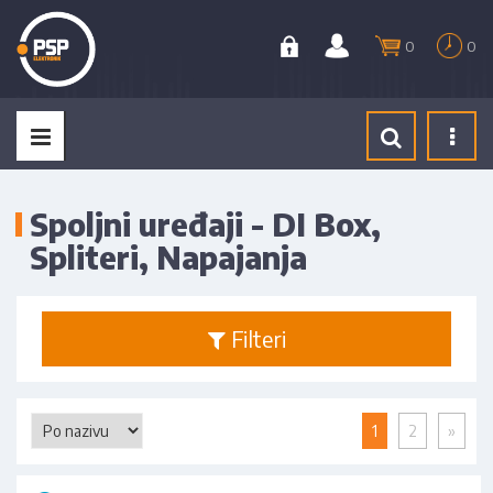
0
0
Tog
navi
Spoljni uređaji - DI Box,
Spliteri, Napajanja
Filteri
1
2
»