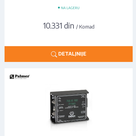
•
NA LAGERU
10.331 din
/ Komad
DETALJNIJE