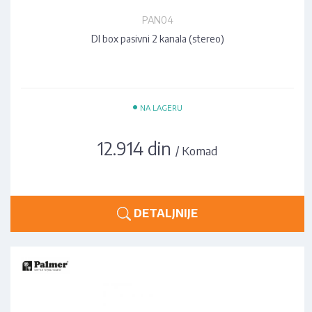
PAN04
DI box pasivni 2 kanala (stereo)
•
NA LAGERU
12.914 din
/ Komad
DETALJNIJE