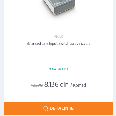
PEABI
Balanced Line Input Switch za dva izvora
•
NA LAGERU
8.136 din
/ Komad
10.578
DETALJNIJE