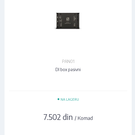
PAN01
DI box pasivni
•
NA LAGERU
7.502 din
/ Komad