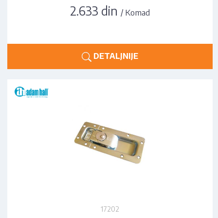
2.633 din
/ Komad
DETALJNIJE
17202