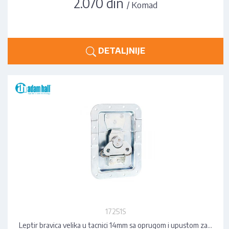
2.070 din
/ Komad
DETALJNIJE
17251S
Leptir bravica velika u tacnici 14mm sa oprugom i upustom za…