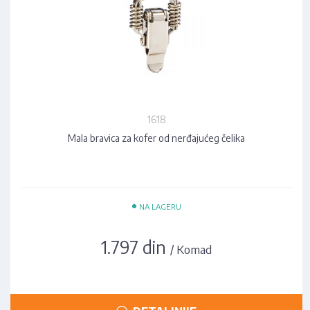
1618
Mala bravica za kofer od nerđajućeg čelika
•
NA LAGERU
1.797 din
/ Komad