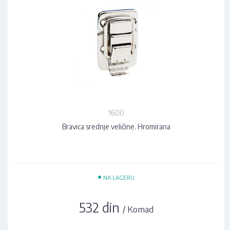
1600
Bravica srednje veličine. Hromirana
•
NA LAGERU
532 din
/ Komad