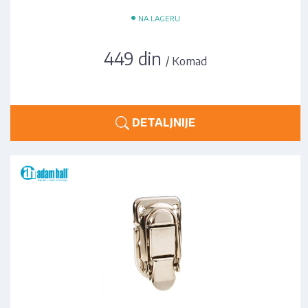
•
NA LAGERU
449 din
/ Komad
DETALJNIJE