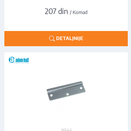
207 din
/ Komad
DETALJNIJE
16543