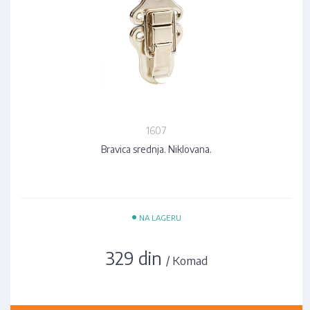
1607
Bravica srednja. Niklovana.
•
NA LAGERU
329 din
/ Komad