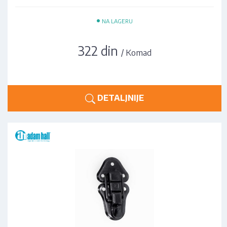
•
NA LAGERU
322 din
/ Komad
DETALJNIJE