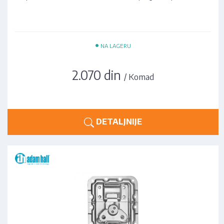
•
NA LAGERU
2.070 din
/ Komad
DETALJNIJE