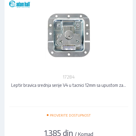
17284
Leptir bravica srednja serije V4 u tacnici 12mm sa upustom za…
•
PROVERITE DOSTUPNOST
1.385 din
/ Komad