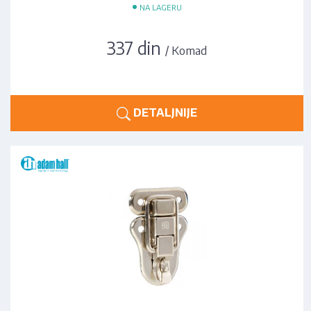
•
NA LAGERU
337 din
/ Komad
DETALJNIJE