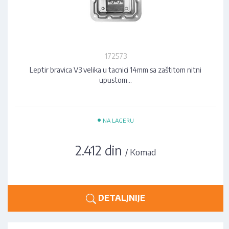
172573
Leptir bravica V3 velika u tacnici 14mm sa zaštitom nitni
upustom…
•
NA LAGERU
2.412 din
/ Komad
DETALJNIJE