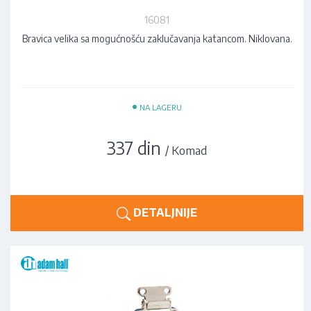
16081
Bravica velika sa mogućnošću zaklučavanja katancom. Niklovana.
•
NA LAGERU
337 din
/ Komad
DETALJNIJE