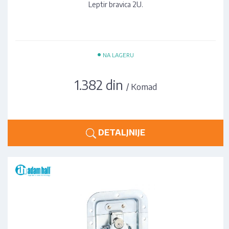
Leptir bravica 2U.
•
NA LAGERU
1.382 din
/ Komad
DETALJNIJE