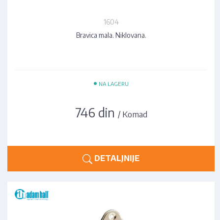
1604
Bravica mala. Niklovana.
•
NA LAGERU
746 din
/ Komad
DETALJNIJE