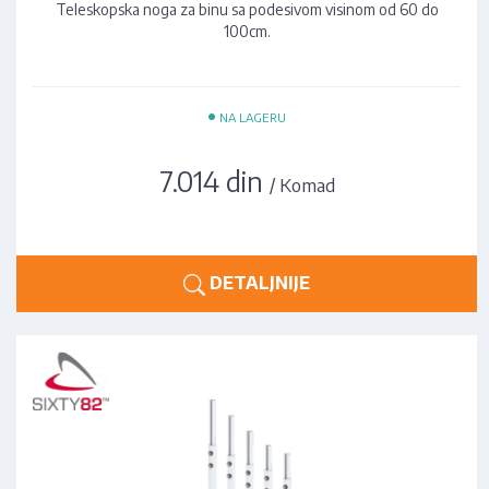
Teleskopska noga za binu sa podesivom visinom od 60 do
100cm.
•
NA LAGERU
7.014 din
/ Komad
DETALJNIJE