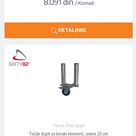
8.091 din
/ Komad
DETALJNIJE
Točak 25cm dupli
Točak dupli za binski element, visine 25 cm.