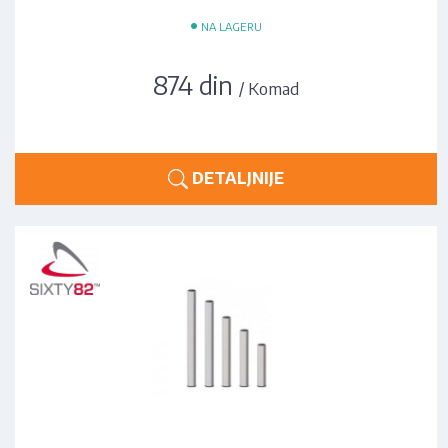
•
NA LAGERU
874 din
/ Komad
DETALJNIJE