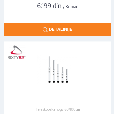
6.199 din
/ Komad
DETALJNIJE
Teleskopska noga 60/100cm