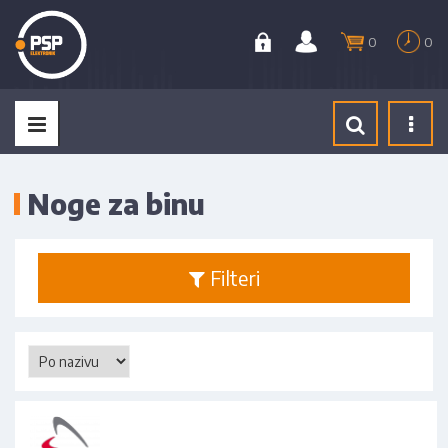
0
0
Tog
navi
Noge za binu
Filteri