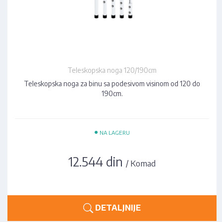
Teleskopska noga 120/190cm
Teleskopska noga za binu sa podesivom visinom od 120 do
190cm.
•
NA LAGERU
12.544 din
/ Komad
DETALJNIJE