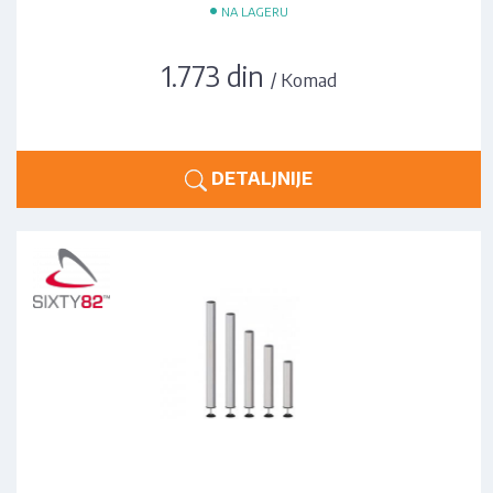
•
NA LAGERU
1.773 din
/ Komad
DETALJNIJE