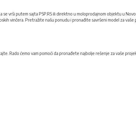
ja se vrši putem sajta PSP.RS ili direktno u moloprodajnom objektu u Nov
kopskih vinčera. Pretražite našu ponudu i pronađite savršeni model za vaše
irajte. Rado ćemo vam pomoći da pronađete najbolje rešenje za vaše proje