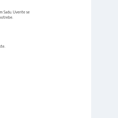
om Sadu. Uverite se
 potrebe.
kte.