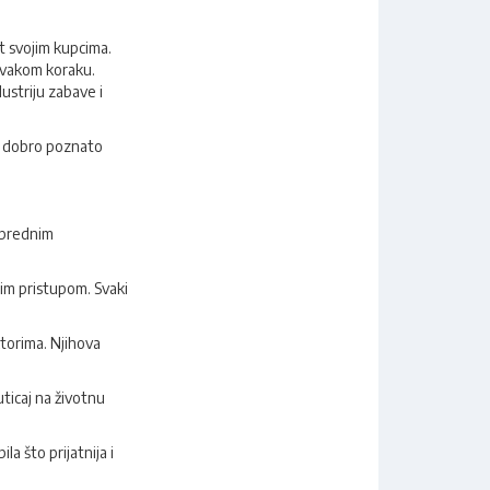
t svojim kupcima.
 svakom koraku.
ustriju zabave i
ja dobro poznato
naprednim
im pristupom. Svaki
ektorima. Njihova
uticaj na životnu
la što prijatnija i