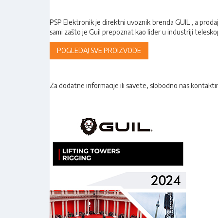
PSP Elektronik je direktni uvoznik
brenda GUIL , a proda
sami zašto je Guil prepoznat kao lider u industriji teles
POGLEDAJ SVE PROIZVODE
Za dodatne informacije ili savete, slobodno nas kontakt