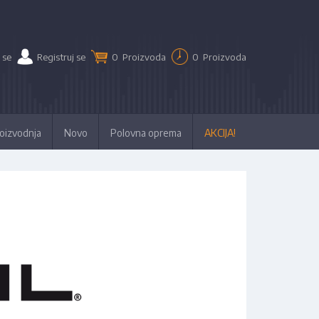
 se
Registruj se
0
Proizvoda
0
Proizvoda
oizvodnja
Novo
Polovna oprema
AKCIJA!