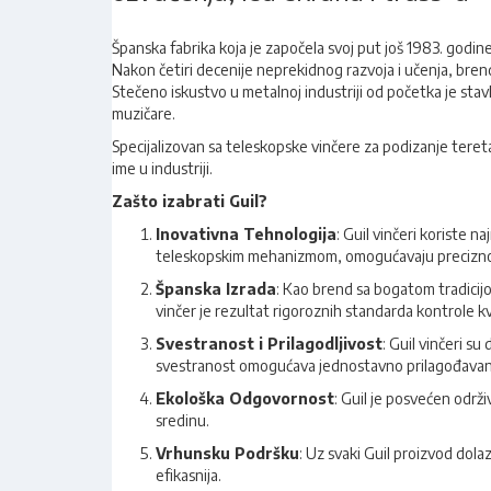
Španska fabrika koja je započela svoj put još 1983. godin
Nakon četiri decenije neprekidnog razvoja i učenja, brend
Stečeno iskustvo u metalnoj industriji od početka je stav
muzičare.
Specijalizovan sa teleskopske vinčere za podizanje tereta
ime u industriji.
Zašto izabrati Guil?
Inovativna Tehnologija
: Guil vinčeri koriste 
teleskopskim mehanizmom, omogućavaju precizno po
Španska Izrada
: Kao brend sa bogatom tradicij
vinčer je rezultat rigoroznih standarda kontrole 
Svestranost i Prilagodljivost
: Guil vinčeri su
svestranost omogućava jednostavno prilagođavanje 
Ekološka Odgovornost
: Guil je posvećen održi
sredinu.
Vrhunsku Podršku
: Uz svaki Guil proizvod dolaz
efikasnija.