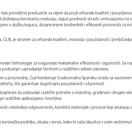
e kao porodično preduzeće sa ciljem da pruži vrhunski kvalitet i pouzdanos
 doživljava konstantu evoluciju, dajući prednost strasti i entuzijazmu na
ljano u službu kupaca, dizajniranjem bezbednih i efikasnih proizvoda za ind
, GUIL je sinonim za vrhunski kvalitet, inovaciju i pouzdanost i predstavl
najnovije tehnologije za osiguranje maksimalne efikasnosti i sigurnosti. Sa 
dizanje i upravljanje teretom u različitim radnim uslovima.
om u proizvodnji, Guil kombinuje tradicionalnu špansku izradu sa savremen
kvaliteta, što garantuje dugotrajnu pouzdanost i otpornost.
 dizajnirani da zadovolje različite potrebe u industriji, građevini i drugim s
različitim aplikacijama i teretima.
vosti i ekološkoj odgovornosti, koristeći materijale i procese koji smanjuju 
i korisnička podrška, obuka i servis, kako bi vaša iskustva s ovim vinčerima bi