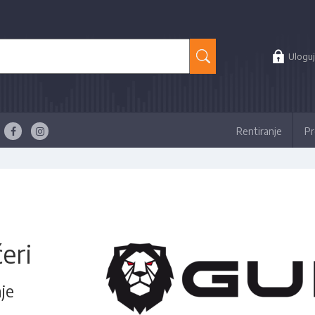
Uloguj
Rentiranje
Pr
čeri
je