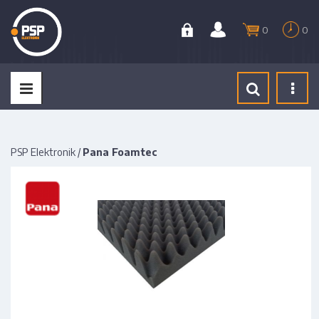
0
0
Tog
navi
PSP Elektronik
/
Pana Foamtec