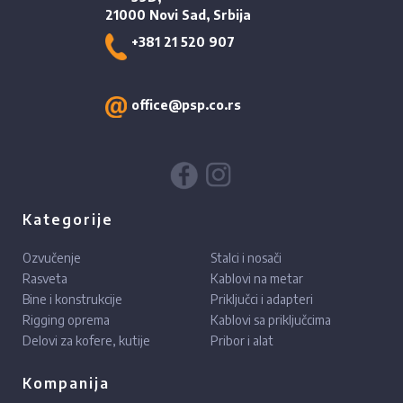
21000 Novi Sad, Srbija
+381 21 520 907
office@psp.co.rs
Kategorije
Ozvučenje
Stalci i nosači
Rasveta
Kablovi na metar
Bine i konstrukcije
Priključci i adapteri
Rigging oprema
Kablovi sa priključcima
Delovi za kofere, kutije
Pribor i alat
Kompanija