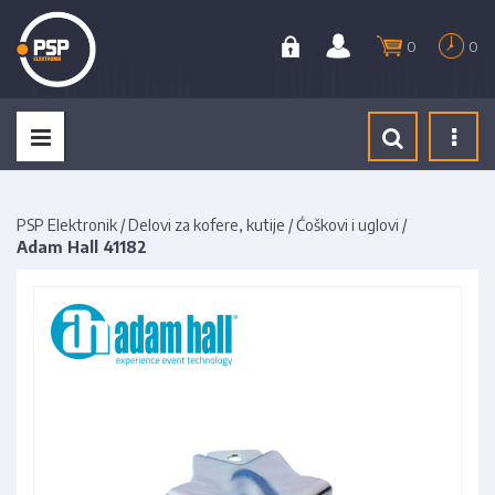
0
0
Tog
navi
PSP Elektronik
/
Delovi za kofere, kutije
/
Ćoškovi i uglovi
/
Adam Hall 41182