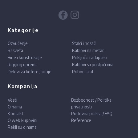
Kategorije
Ozvučenje
Stalci i nosači
Rasveta
Kablovi na metar
Bine i konstrukcije
Priključci i adapteri
Rigging oprema
Kablovi sa priključcima
Delovi za kofere, kutije
Pribor i alat
Kompanija
Vesti
Bezbednost / Politika
O nama
privatnosti
Kontakt
Poslovna praksa / FAQ
O web kupovini
Reference
Rekli su o nama