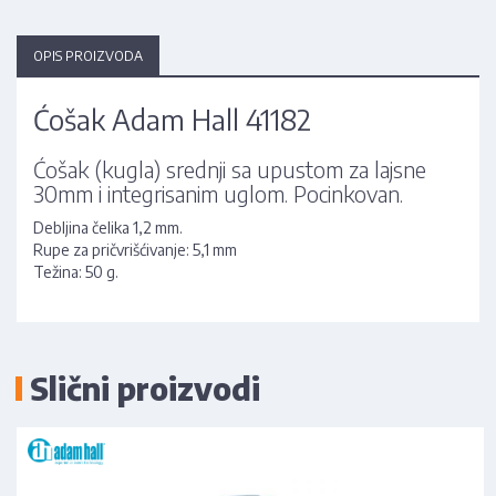
OPIS PROIZVODA
Ćošak Adam Hall 41182
Ćošak (kugla) srednji sa upustom za lajsne
30mm i integrisanim uglom. Pocinkovan.
Debljina čelika 1,2 mm.
Rupe za pričvrišćivanje: 5,1 mm
Težina: 50 g.
Slični proizvodi