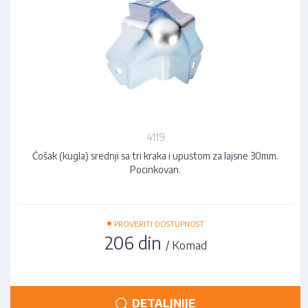
4119
Ćošak (kugla) srednji sa tri kraka i upustom za lajsne 30mm.
Pocinkovan.
•
PROVERITI DOSTUPNOST
206 din
/ Komad
DETALJNIJE