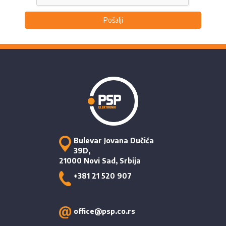
Pošalji
Bulevar Jovana Dučića
39D,
21000 Novi Sad, Srbija
+381 21 520 907
office@psp.co.rs