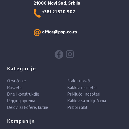
21000 Novi Sad, Srbija
+381 21 520 907
office@psp.co.rs
Kategorije
Ozvučenje
Stalci i nosači
Rasveta
Kablovi na metar
Bine i konstrukcije
Priključci i adapteri
Rigging oprema
Kablovi sa priključcima
Delovi za kofere, kutije
Pribor i alat
Kompanija