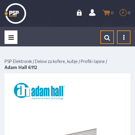
0
0
Tog
navi
PSP Elektronik
/
Delovi za kofere, kutije
/
Profili i lajsne
/
Adam Hall 6112