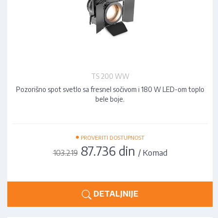
TS 200 WW
Pozorišno spot svetlo sa fresnel sočivom i 180 W LED-om toplo
bele boje.
•
PROVERITI DOSTUPNOST
87.736 din
/ Komad
103.219
DETALJNIJE