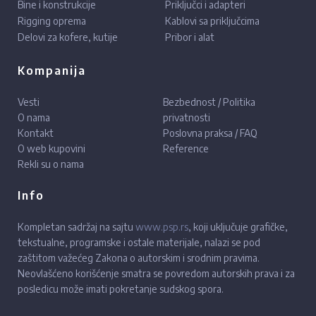
Bine i konstrukcije
Priključci i adapteri
Rigging oprema
Kablovi sa priključcima
Delovi za kofere, kutije
Pribor i alat
Kompanija
Vesti
Bezbednost / Politika
O nama
privatnosti
Kontakt
Poslovna praksa / FAQ
O web kupovini
Reference
Rekli su o nama
Info
Kompletan sadržaj na sajtu
www.psp.rs
, koji uključuje grafičke,
tekstualne, programske i ostale materijale, nalazi se pod
zaštitom važećeg Zakona o autorskim i srodnim pravima.
Neovlašćeno korišćenje smatra se povredom autorskih prava i za
posledicu može imati pokretanje sudskog spora.