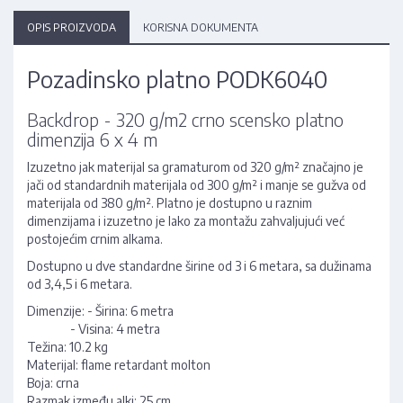
OPIS PROIZVODA
KORISNA DOKUMENTA
Pozadinsko platno PODK6040
Backdrop - 320 g/m2 crno scensko platno
dimenzija 6 x 4 m
Izuzetno jak materijal sa gramaturom od 320 g/m² značajno je
jači od standardnih materijala od 300 g/m² i manje se gužva od
materijala od 380 g/m². Platno je dostupno u raznim
dimenzijama i izuzetno je lako za montažu zahvaljujući već
postojećim crnim alkama.
Dostupno u dve standardne širine od 3 i 6 metara, sa dužinama
od 3,4,5 i 6 metara.
Dimenzije: - Širina: 6 metra
- Visina: 4 metra
Težina: 10.2 kg
Materijal: flame retardant molton
Boja: crna
Razmak između alki: 25 cm