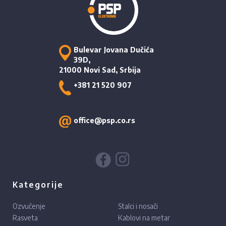
Bulevar Jovana Dučića
39D,
21000 Novi Sad, Srbija
+381 21 520 907
office@psp.co.rs
Kategorije
Ozvučenje
Stalci i nosači
Rasveta
Kablovi na metar