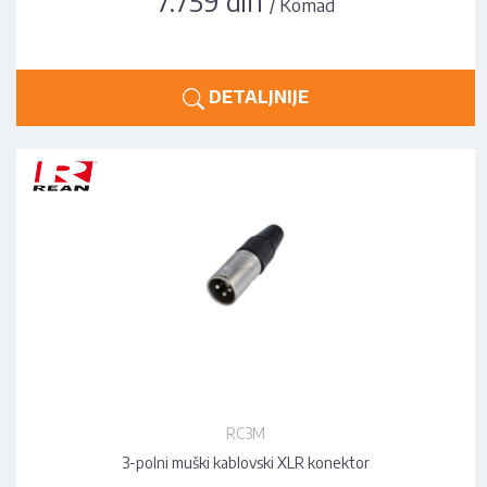
7.759 din
/ Komad
DETALJNIJE
RC3M
3-polni muški kablovski XLR konektor