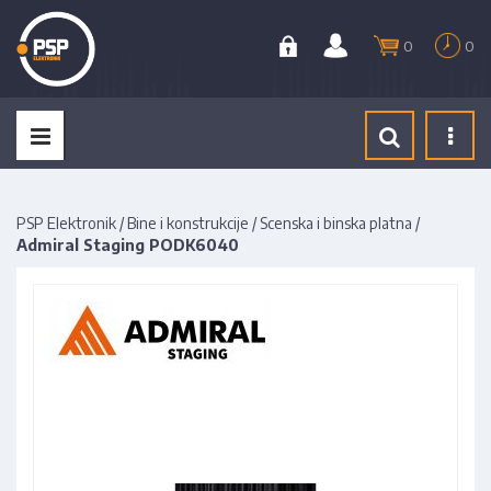
0
0
Tog
navi
PSP Elektronik
/
Bine i konstrukcije
/
Scenska i binska platna
/
Admiral Staging PODK6040