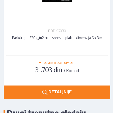
PODK6030
Backdrop - 320 g/m2 crno scensko platno dimenzija 6 x 3 m
•
PROVERITI DOSTUPNOST
31.703 din
/ Komad
DETALJNIJE
Drugi trenutno gledaju