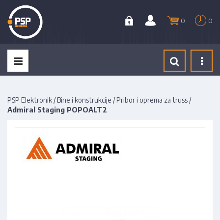
0
0
Tog
navi
PSP Elektronik
/
Bine i konstrukcije
/
Pribor i oprema za truss
/
Admiral Staging POPOALT2