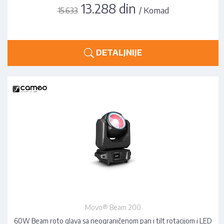
13.288 din
/ Komad
15.633
DETALJNIJE
Movo® Beam 200
60W Beam roto glava sa neograničenom pan i tilt rotacijom i LED