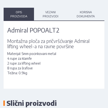
OPIS
VEZANI
KORISNA
PROIZVODA
PROIZVODI
DOKUMENTA
Admiral POPOALT2
Montažna ploča za pričvršćivanje Admiral
lifting wheel-a na ravne površine
Materijal: 5mm pocinkovani metal
4 rupe za klamfe
2 rupe za lifting wheel
8 rupa za šrafove
Težina: 0.9kg
Slični proizvodi