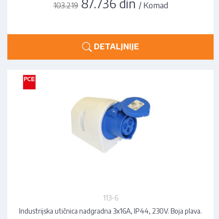
87.736 din
/ Komad
103.219
DETALJNIJE
113-6
Industrijska utičnica nadgradna 3x16A, IP44, 230V. Boja plava.