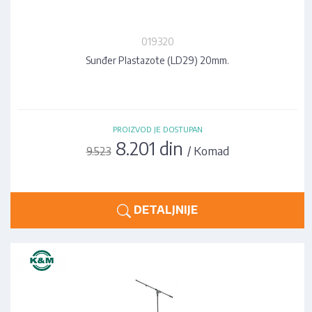
019320
Sunđer Plastazote (LD29) 20mm.
PROIZVOD JE DOSTUPAN
8.201 din
/ Komad
9.523
DETALJNIJE