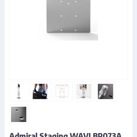
Admiral Staging WAVLBP073A