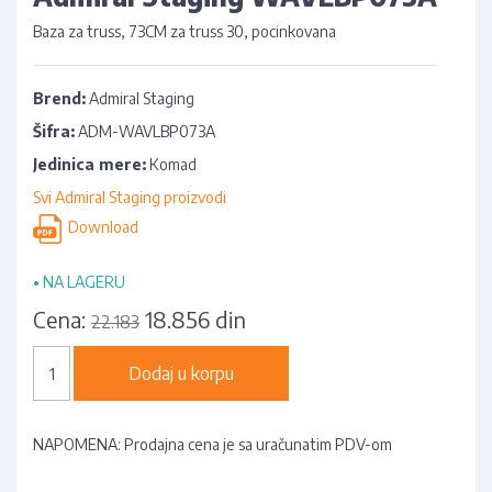
Baza za truss, 73CM za truss 30, pocinkovana
Brend:
Admiral Staging
Šifra:
ADM-WAVLBP073A
Jedinica mere:
Komad
Svi Admiral Staging proizvodi
Download
•
NA LAGERU
Cena:
18.856 din
22.183
Dodaj u korpu
NAPOMENA: Prodajna cena je sa uračunatim PDV-om