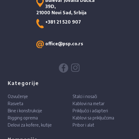
Bulevar Jovana Dučića
39D,
21000 Novi Sad, Srbija
+381 21 520 907
office@psp.co.rs
Kategorije
Ozvučenje
Stalci i nosači
Rasveta
Kablovi na metar
Bine i konstrukcije
Priključci i adapteri
Rigging oprema
Kablovi sa priključcima
Delovi za kofere, kutije
Pribor i alat