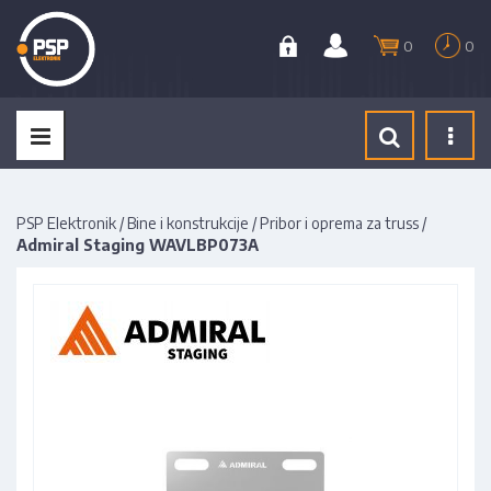
0
0
Tog
navi
PSP Elektronik
/
Bine i konstrukcije
/
Pribor i oprema za truss
/
Admiral Staging WAVLBP073A