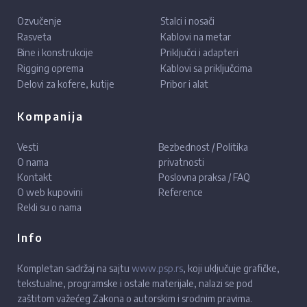
Ozvučenje
Stalci i nosači
Rasveta
Kablovi na metar
Bine i konstrukcije
Priključci i adapteri
Rigging oprema
Kablovi sa priključcima
Delovi za kofere, kutije
Pribor i alat
Kompanija
Vesti
Bezbednost / Politika
O nama
privatnosti
Kontakt
Poslovna praksa / FAQ
O web kupovini
Reference
Rekli su o nama
Info
Kompletan sadržaj na sajtu
www.psp.rs
, koji uključuje grafičke,
tekstualne, programske i ostale materijale, nalazi se pod
zaštitom važećeg Zakona o autorskim i srodnim pravima.