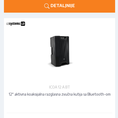
DETALJNIJE
ICOA 12 A BT
12“ aktivna koaksijalna razglasna zvučna kutija sa Bluetooth-om