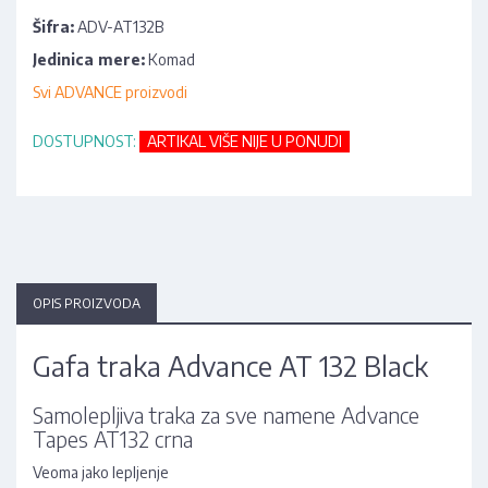
Šifra:
ADV-AT132B
Jedinica mere:
Komad
Svi ADVANCE proizvodi
DOSTUPNOST:
ARTIKAL VIŠE NIJE U PONUDI
OPIS PROIZVODA
Gafa traka Advance AT 132 Black
Samolepljiva traka za sve namene Advance
Tapes AT132 crna
Veoma jako lepljenje