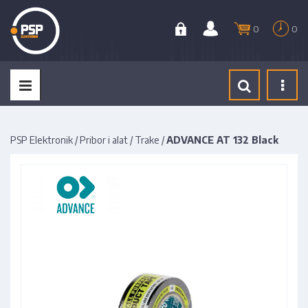
0
0
Tog
navi
PSP Elektronik
/
Pribor i alat
/
Trake
/
ADVANCE AT 132 Black