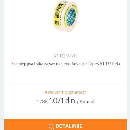
AT 132 White
Samolepljiva traka za sve namene Advance Tapes AT 132 bela
•
PROVERITI DOSTUPNOST
1.071 din
/ Komad
1.786
DETALJNIJE