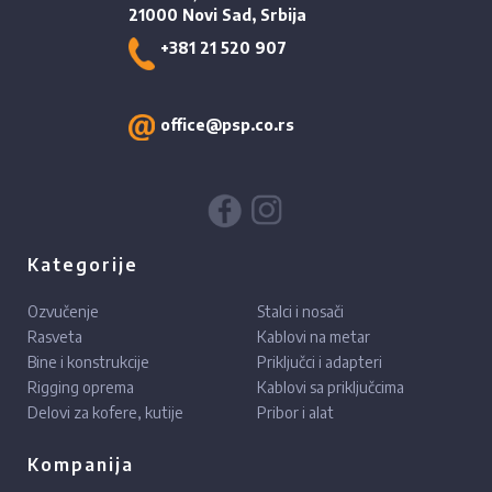
21000 Novi Sad, Srbija
+381 21 520 907
office@psp.co.rs
Kategorije
Ozvučenje
Stalci i nosači
Rasveta
Kablovi na metar
Bine i konstrukcije
Priključci i adapteri
Rigging oprema
Kablovi sa priključcima
Delovi za kofere, kutije
Pribor i alat
Kompanija