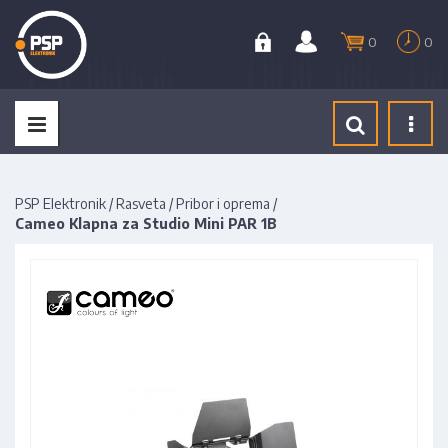
0
0
Tog
navi
PSP Elektronik
/
Rasveta
/
Pribor i oprema
/
Cameo Klapna za Studio Mini PAR 1B