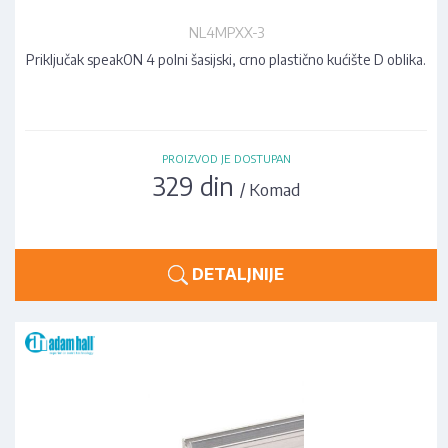
NL4MPXX-3
Priključak speakON 4 polni šasijski, crno plastično kućište D oblika.
PROIZVOD JE DOSTUPAN
329 din
/ Komad
DETALJNIJE