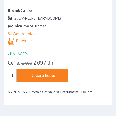
Brend:
Cameo
Šifra:
CAM-CLPSTBARNDOOR1B
Jedinica mere:
Komad
Svi Cameo proizvodi
Download
•
NA LAGERU
Cena:
2.097 din
2.468
Dodaj u korpu
NAPOMENA: Prodajna cena je sa uračunatim PDV-om