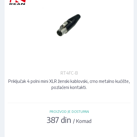
RT4FC-B
Priključak 4 polni mini XLR ženski kablovski, crno metalno kućište,
pozlaćeni kontakti.
PROIZVOD JE DOSTUPAN
387 din
/ Komad