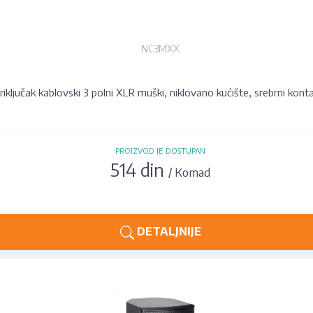
NC3MXX
riključak kablovski 3 polni XLR muški, niklovano kućište, srebrni konta
PROIZVOD JE DOSTUPAN
514 din
/ Komad
DETALJNIJE