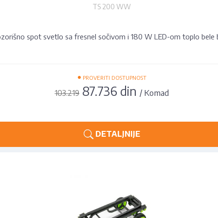
TS 200 WW
zorišno spot svetlo sa fresnel sočivom i 180 W LED-om toplo bele 
•
PROVERITI DOSTUPNOST
87.736 din
/ Komad
103.219
DETALJNIJE