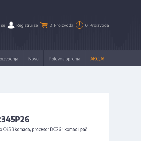
 se
Registruj se
0
Proizvoda
0
Proizvoda
oizvodnja
Novo
Polovna oprema
AKCIJA!
R345P26
alo C45 3 komada, procesor DC26 1 komad i pač