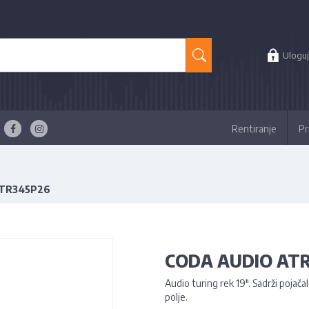
Uloguj
Rentiranje
Pr
TR345P26
CODA AUDIO AT
Audio turing rek 19". Sadrži pojač
polje.