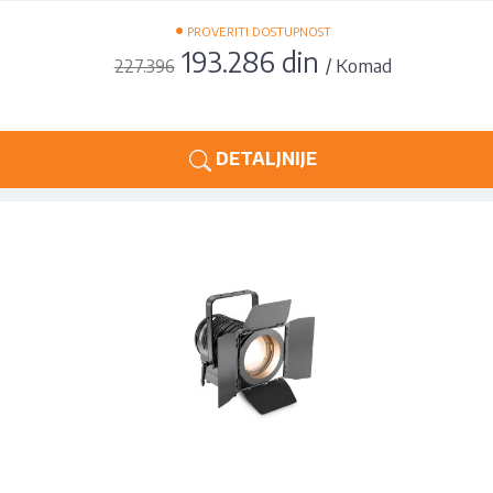
•
PROVERITI DOSTUPNOST
193.286 din
/ Komad
227.396
DETALJNIJE