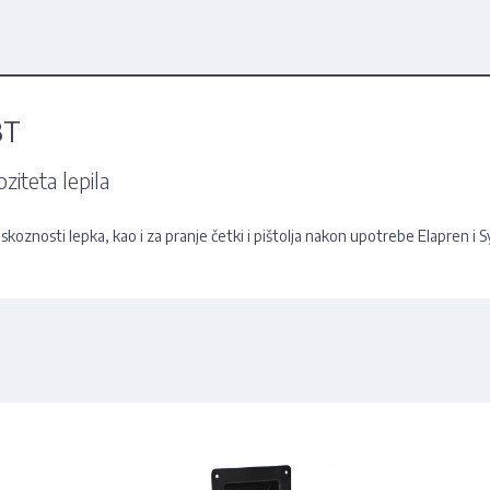
BT
iteta lepila
koznosti lepka, kao i za pranje četki i pištolja nakon upotrebe Elapren i S