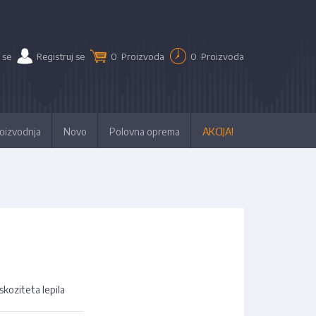
 se
Registruj se
0
Proizvoda
0
Proizvoda
oizvodnja
Novo
Polovna oprema
AKCIJA!
koziteta lepila