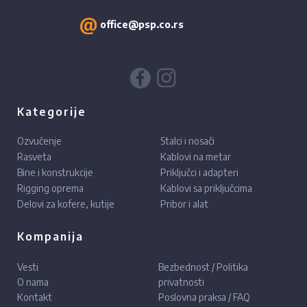
office@psp.co.rs
Kategorije
Ozvučenje
Stalci i nosači
Rasveta
Kablovi na metar
Bine i konstrukcije
Priključci i adapteri
Rigging oprema
Kablovi sa priključcima
Delovi za kofere, kutije
Pribor i alat
Kompanija
Vesti
Bezbednost / Politika
O nama
privatnosti
Kontakt
Poslovna praksa / FAQ