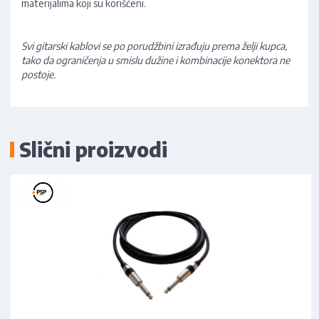
materijalima koji su korišćeni.
Svi gitarski kablovi se po porudžbini izrađuju prema želji kupca,
tako da ograničenja u smislu dužine i kombinacije konektora ne
postoje.
Slični proizvodi