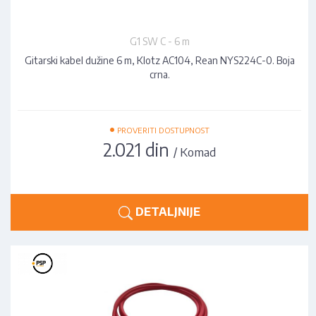
G1 SW C - 6 m
Gitarski kabel dužine 6 m, Klotz AC104, Rean NYS224C-0. Boja
crna.
•
PROVERITI DOSTUPNOST
2.021 din
/ Komad
DETALJNIJE