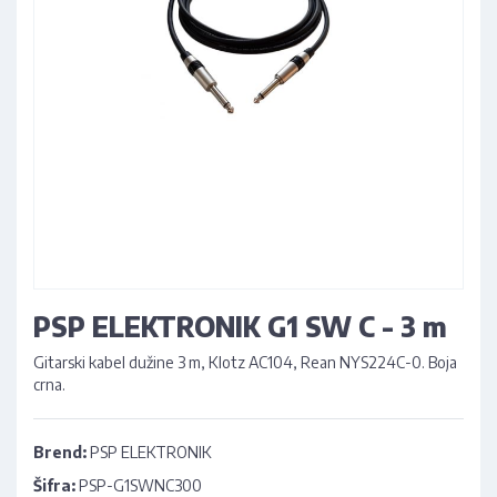
PSP ELEKTRONIK G1 SW C - 3 m
Gitarski kabel dužine 3 m, Klotz AC104, Rean NYS224C-0. Boja
crna.
Brend:
PSP ELEKTRONIK
Šifra:
PSP-G1SWNC300