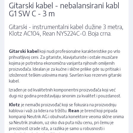
Gitarski kabel - nebalansirani kabl
G1 SW C - 3 m
Gitarski - instrumentalni kabel dužine 3 metra,
Klotz AC104, Rean NYS224C-0. Boja crna.
Gitarski kabel
koji nudi profesionalne karakteristike po vrlo
prihvatljivoj ceni. Za gitariste, klavijaturiste i ostale muzičare
kojima je potrebna ekonomična varijanta njihovih omiljenih
proizvođača. Idealan je za kućne i slične prilike gde su pritisak i
izloženost teškim uslovima manji. Savršen kao rezervni gitarski
kabel.
Izrađen je od kvalitetnih komponentni proizvođača koji već
dugi niz godina predstavljaju sinonim za kvalitet i pouzdanost.
Klotz
je nemački proizvođač koji se fokusira na proizvodnju
kablova i važi za lidera na tržištu.
Rean
je brend koji pripada
kompaniji Neutrik AG i obuhvata konektore veoma slične onima
sa Neutrik znakom, uz oko dva puta nižu cenu, pri čemu je
preciznost izrade ista, a razlika je samo u robusnosti i