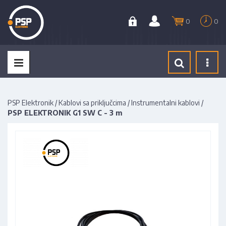
0
0
Tog
navi
PSP Elektronik
/
Kablovi sa priključcima
/
Instrumentalni kablovi
/
PSP ELEKTRONIK G1 SW C - 3 m