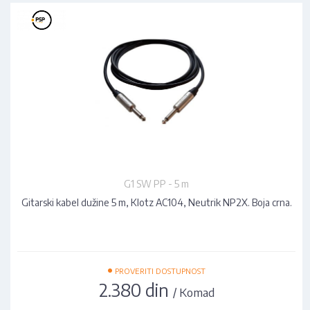
G1 SW PP - 5 m
Gitarski kabel dužine 5 m, Klotz AC104, Neutrik NP2X. Boja crna.
•
PROVERITI DOSTUPNOST
2.380 din
/ Komad