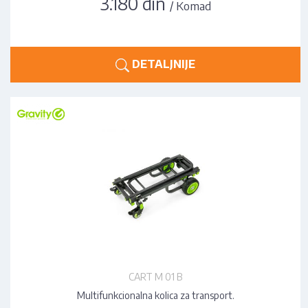
3.180 din
/ Komad
DETALJNIJE
CART M 01 B
Multifunkcionalna kolica za transport.