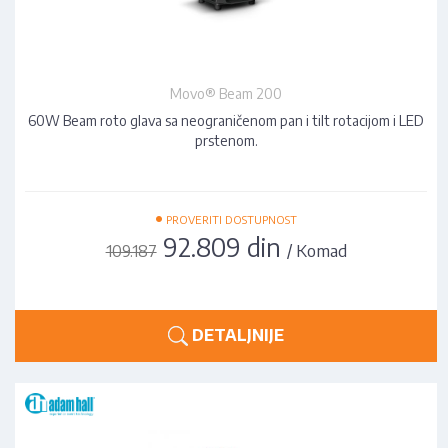
Movo® Beam 200
60W Beam roto glava sa neograničenom pan i tilt rotacijom i LED
prstenom.
•
PROVERITI DOSTUPNOST
92.809 din
/ Komad
109.187
DETALJNIJE