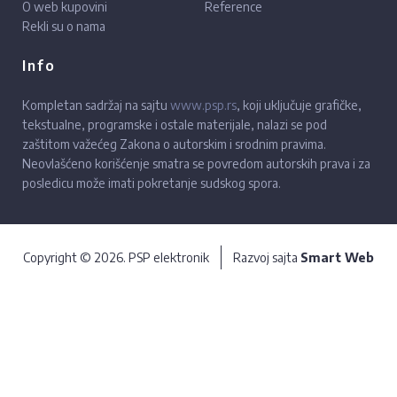
O web kupovini
Reference
Rekli su o nama
Info
Kompletan sadržaj na sajtu
www.psp.rs
, koji uključuje grafičke,
tekstualne, programske i ostale materijale, nalazi se pod
zaštitom važećeg Zakona o autorskim i srodnim pravima.
Neovlašćeno korišćenje smatra se povredom autorskih prava i za
posledicu može imati pokretanje sudskog spora.
Copyright © 2026. PSP elektronik
Razvoj sajta
Smart Web