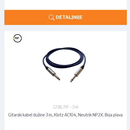
DETALJNIJE
G1 BL PP - 3 m
Gitarski kabel dužine 3 m, Klotz AC104, Neutrik NP2X. Boja plava.