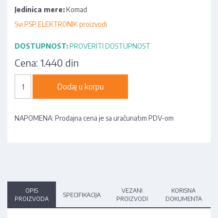
Jedinica mere:
Komad
Svi PSP ELEKTRONIK proizvodi
DOSTUPNOST:
PROVERITI DOSTUPNOST
Cena:
1.440 din
Dodaj u korpu
NAPOMENA: Prodajna cena je sa uračunatim PDV-om
OPIS
VEZANI
KORISNA
SPECIFIKACIJA
PROIZVODA
PROIZVODI
DOKUMENTA