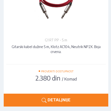
G1 RT PP - 5 m
Gitarski kabel dužine 5 m, Klotz AC104, Neutrik NP2X. Boja
crvena.
•
PROVERITI DOSTUPNOST
2.380 din
/ Komad
DETALJNIJE