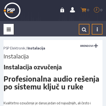
0
0
Tog
navi
BRENDOVI
PSP Elektronik
/
Instalacija
Instalacija
Instalacija ozvučenja
Profesionalna audio rešenja
po sistemu ključ u ruke
Kvalitetno ozvučenje je danas jedan od najvažnijih, ali često i