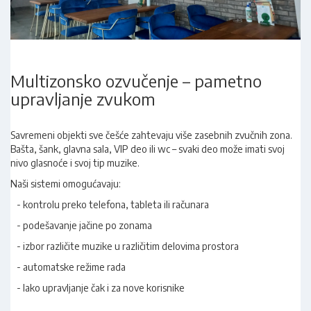
Multizonsko ozvučenje – pametno
upravljanje zvukom
Savremeni objekti sve češće zahtevaju više zasebnih zvučnih zona.
Bašta, šank, glavna sala, VIP deo ili wc – svaki deo može imati svoj
nivo glasnoće i svoj tip muzike.
Naši sistemi omogućavaju:
- kontrolu preko telefona, tableta ili računara
- podešavanje jačine po zonama
- izbor različite muzike u različitim delovima prostora
- automatske režime rada
- lako upravljanje čak i za nove korisnike