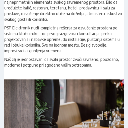
najneprimetnijih elemenata svakog savremenog prostora. Bilo da
uređujete kafić, restoran, teretanu, hotel, prodavnicu ili salu za
proslave, ozvučenje direktno utiče na doživljaj, atmosferu i iskustvo
svakog gosta ili korisnika.
PSP Elektronik nudi kompletna rešenja za ozvučenje prostora po
sistemu ključ u ruke - od prvog razgovora i konsultacija, preko
projektovanja i nabavke opreme, do instalacije, puštanja sistema u
rad i obuke korisnika. Sve na jednom mestu. Bez glavobolje,
improvizacija i gubljenja vremena.
Naš cilj je jednostavan: da svaki prostor zvuči savršeno, pouzdano,
moderno i potpuno prilagođeno vašim potrebama.