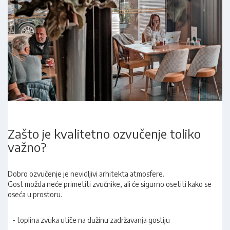
Zašto je kvalitetno ozvučenje toliko
važno?
Dobro ozvučenje je nevidljivi arhitekta atmosfere.
Gost možda neće primetiti zvučnike, ali će sigurno osetiti kako se
oseća u prostoru.
- toplina zvuka utiče na dužinu zadržavanja gostiju