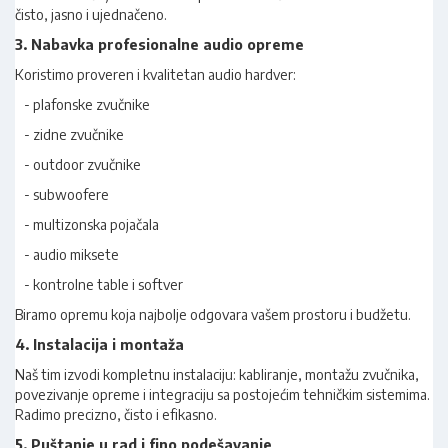
čisto, jasno i ujednačeno.
3. Nabavka profesionalne audio opreme
Koristimo proveren i kvalitetan audio hardver:
- plafonske zvučnike
- zidne zvučnike
- outdoor zvučnike
- subwoofere
- multizonska pojačala
- audio miksete
- kontrolne table i softver
Biramo opremu koja najbolje odgovara vašem prostoru i budžetu.
4. Instalacija i montaža
Naš tim izvodi kompletnu instalaciju: kabliranje, montažu zvučnika,
povezivanje opreme i integraciju sa postojećim tehničkim sistemima.
Radimo precizno, čisto i efikasno.
5. Puštanje u rad i fino podešavanje