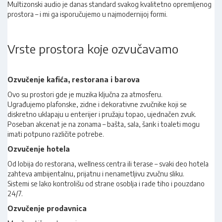
Multizonski audio je danas standard svakog kvalitetno opremljenog
prostora – i mi ga isporučujemo u najmodernijoj formi.
Vrste prostora koje ozvučavamo
Ozvučenje kafića, restorana i barova
Ovo su prostori gde je muzika ključna za atmosferu.
Ugrađujemo plafonske, zidne i dekorativne zvučnike koji se
diskretno uklapaju u enterijer i pružaju topao, ujednačen zvuk.
Poseban akcenat je na zonama – bašta, sala, šank i toaleti mogu
imati potpuno različite potrebe.
Ozvučenje hotela
Od lobija do restorana, wellness centra ili terase – svaki deo hotela
zahteva ambijentalnu, prijatnu i nenametljivu zvučnu sliku.
Sistemi se lako kontrolišu od strane osoblja i rade tiho i pouzdano
24/7.
Ozvučenje prodavnica