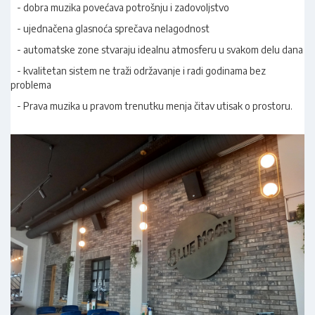
- dobra muzika povećava potrošnju i zadovoljstvo
- ujednačena glasnoća sprečava nelagodnost
- automatske zone stvaraju idealnu atmosferu u svakom delu dana
- kvalitetan sistem ne traži održavanje i radi godinama bez
problema
- Prava muzika u pravom trenutku menja čitav utisak o prostoru.