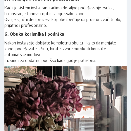
Kada je sistem instaliran, radimo detaljno podešavanje zvuka,
balansiranje tonova i optimizaciju svake zone.
Ovo je ključni deo procesa koji obezbeđuje da prostor zvuči toplo,
prijatno i profesionalno.
6. Obuka korisnika i podrška
Nakon instalacije dobijate kompletnu obuku – kako da menjate
zone, podešavate jačinu, birate izvore muzike ili koristite
automatske modove.
Tu smo i za dodatnu podršku kada god je potrebna.