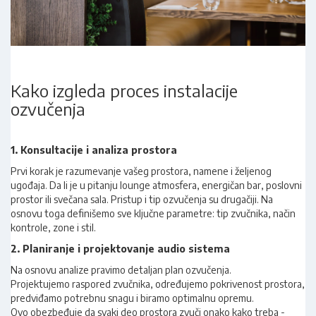
Kako izgleda proces instalacije
ozvučenja
1. Konsultacije i analiza prostora
Prvi korak je razumevanje vašeg prostora, namene i željenog
ugođaja. Da li je u pitanju lounge atmosfera, energičan bar, poslovni
prostor ili svečana sala. Pristup i tip ozvučenja su drugačiji. Na
osnovu toga definišemo sve ključne parametre: tip zvučnika, način
kontrole, zone i stil.
2. Planiranje i projektovanje audio sistema
Na osnovu analize pravimo detaljan plan ozvučenja.
Projektujemo raspored zvučnika, određujemo pokrivenost prostora,
predviđamo potrebnu snagu i biramo optimalnu opremu.
Ovo obezbeđuje da svaki deo prostora zvuči onako kako treba -