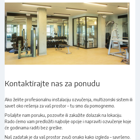
Kontaktirajte nas za ponudu
Ako želite profesionalnu instalaciju ozvučenja, multizonski sistem ili
savet oko rešenja za vaš prostor – tu smo da pomognemo.
Pošaljite nam poruku, pozovite ili zakažite dolazak na lokaciju.
Rado ćemo vam predložiti najbolje opcije i napraviti ozvučenje koje
će godinama raditi bez greške.
Naš zadatak je da vaš prostor zvuči onako kako izgleda – savršeno.