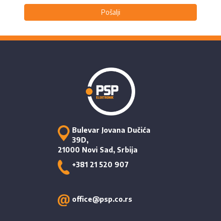
Pošalji
Bulevar Jovana Dučića
39D,
21000 Novi Sad, Srbija
+381 21 520 907
office@psp.co.rs