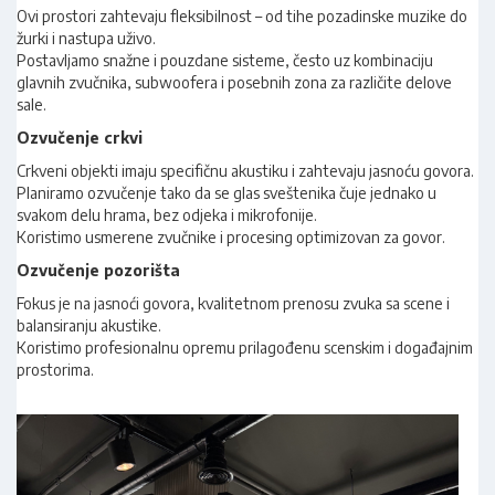
Ovi prostori zahtevaju fleksibilnost – od tihe pozadinske muzike do
žurki i nastupa uživo.
Postavljamo snažne i pouzdane sisteme, često uz kombinaciju
glavnih zvučnika, subwoofera i posebnih zona za različite delove
sale.
Ozvučenje crkvi
Crkveni objekti imaju specifičnu akustiku i zahtevaju jasnoću govora.
Planiramo ozvučenje tako da se glas sveštenika čuje jednako u
svakom delu hrama, bez odjeka i mikrofonije.
Koristimo usmerene zvučnike i procesing optimizovan za govor.
Ozvučenje pozorišta
Fokus je na jasnoći govora, kvalitetnom prenosu zvuka sa scene i
balansiranju akustike.
Koristimo profesionalnu opremu prilagođenu scenskim i događajnim
prostorima.