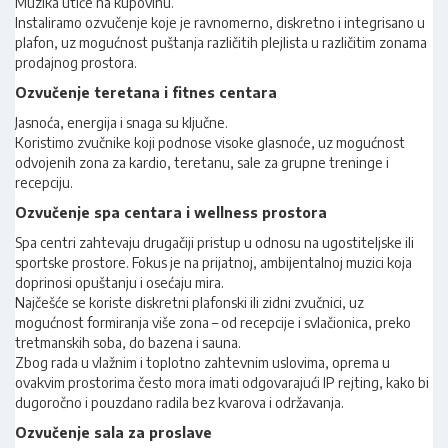
Muzika utiče na kupovinu.
Instaliramo ozvučenje koje je ravnomerno, diskretno i integrisano u
plafon, uz mogućnost puštanja različitih plejlista u različitim zonama
prodajnog prostora.
Ozvučenje teretana i fitnes centara
Jasnoća, energija i snaga su ključne.
Koristimo zvučnike koji podnose visoke glasnoće, uz mogućnost
odvojenih zona za kardio, teretanu, sale za grupne treninge i
recepciju.
Ozvučenje spa centara i wellness prostora
Spa centri zahtevaju drugačiji pristup u odnosu na ugostiteljske ili
sportske prostore. Fokus je na prijatnoj, ambijentalnoj muzici koja
doprinosi opuštanju i osećaju mira.
Najčešće se koriste diskretni plafonski ili zidni zvučnici, uz
mogućnost formiranja više zona – od recepcije i svlačionica, preko
tretmanskih soba, do bazena i sauna.
Zbog rada u vlažnim i toplotno zahtevnim uslovima, oprema u
ovakvim prostorima često mora imati odgovarajući IP rejting, kako bi
dugoročno i pouzdano radila bez kvarova i održavanja.
Ozvučenje sala za proslave