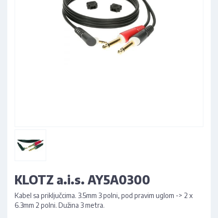
KLOTZ a.i.s. AY5A0300
Kabel sa priključcima. 3.5mm 3 polni, pod pravim uglom -> 2 x
6.3mm 2 polni. Dužina 3 metra.