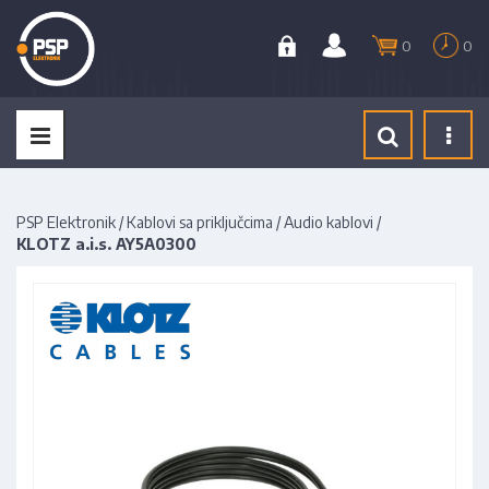
0
0
Tog
navi
PSP Elektronik
/
Kablovi sa priključcima
/
Audio kablovi
/
KLOTZ a.i.s. AY5A0300