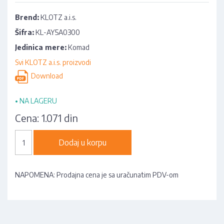
Brend:
KLOTZ a.i.s.
Šifra:
KL-AY5A0300
Jedinica mere:
Komad
Svi KLOTZ a.i.s. proizvodi
Download
•
NA LAGERU
Cena:
1.071 din
Dodaj u korpu
NAPOMENA: Prodajna cena je sa uračunatim PDV-om