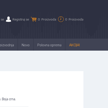
 se
Registruj se
0
Proizvoda
0
Proizvoda
oizvodnja
Novo
Polovna oprema
AKCIJA!
. Boja crna.