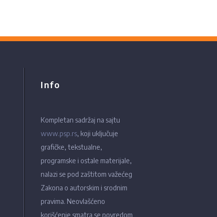
Info
Kompletan sadržaj na sajtu
www.psp.rs
, koji uključuje
grafičke, tekstualne,
programske i ostale materijale,
nalazi se pod zaštitom važećeg
Zakona o autorskim i srodnim
pravima. Neovlašćeno
korišćenje smatra se povredom