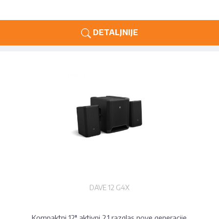
DETALJNIJE
DAVE 12 G4X
Kompaktni 12" aktivni 2.1 razglas nove generacije