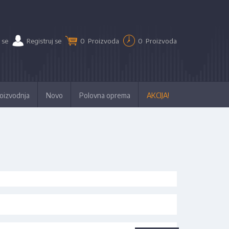
 se
Registruj se
0
Proizvoda
0
Proizvoda
oizvodnja
Novo
Polovna oprema
AKCIJA!