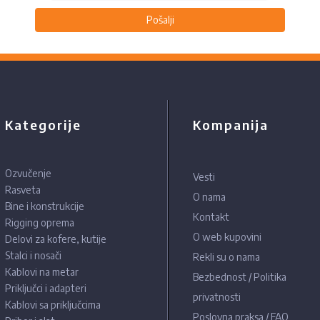
Pošalji
Kategorije
Kompanija
Ozvučenje
Vesti
Rasveta
O nama
Bine i konstrukcije
Kontakt
Rigging oprema
O web kupovini
Delovi za kofere, kutije
Stalci i nosači
Rekli su o nama
Kablovi na metar
Bezbednost / Politika
Priključci i adapteri
privatnosti
Kablovi sa priključcima
Poslovna praksa / FAQ