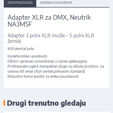
OPIS PROIZVODA
KORISNA DOKUMENTA
Adapter XLR za DMX, Neutrik
NA3M5F
Adapter 3 polni XLR muški – 5 polni XLR
ženski.
XLR okretač pola
Karakteristike i prednosti:
Ožičen i spreman za korišćenje u raznim aplikacijama
Profesionalni izgled i kompaktan dizajn za uštedu prostora , na
osnovu XX serije (XLR svetski prihvaćen standard)
Robustno liveno kućište za veliku pouzdanost.
Drugi trenutno gledaju