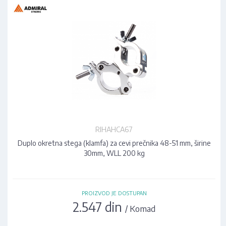
RIHAHCA67
Duplo okretna stega (klamfa) za cevi prečnika 48-51 mm, širine
30mm, WLL 200 kg
PROIZVOD JE DOSTUPAN
2.547 din
/ Komad