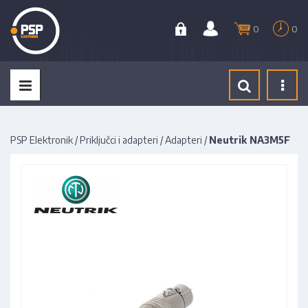
0
0
Tog
navi
PSP Elektronik
/
Priključci i adapteri
/
Adapteri
/
Neutrik NA3M5F