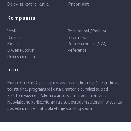
Delovi za kofere, kutije
Pribor i alat
Kompanija
Vesti
Bezbednost / Politika
O nama
privatnosti
Kontakt
Poslovna praksa / FAQ
O web kupovini
Reference
Rekli su o nama
Info
Kompletan sadržaj na sajtu
www.psp.rs
, koji uključuje grafičke,
tekstualne, programske i ostale materijale, nalazi se pod
zaštitom važećeg Zakona o autorskim i srodnim pravima.
Neovlašćeno korišćenje smatra se povredom autorskih prava i za
posledicu može imati pokretanje sudskog spora.