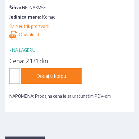
Šifra:
NE-NA3M5F
Jedinica mere:
Komad
Svi Neutrik proizvodi
Download
•
NA LAGERU
Cena:
2.131 din
Dodaj u korpu
NAPOMENA: Prodajna cena je sa uračunatim PDV-om