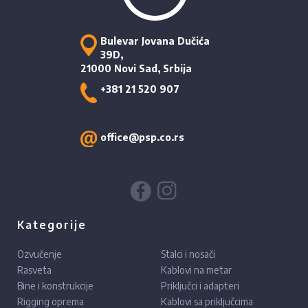
Bulevar Jovana Dučića
39D,
21000 Novi Sad, Srbija
+381 21 520 907
office@psp.co.rs
Kategorije
Ozvučenje
Stalci i nosači
Rasveta
Kablovi na metar
Bine i konstrukcije
Priključci i adapteri
Rigging oprema
Kablovi sa priključcima