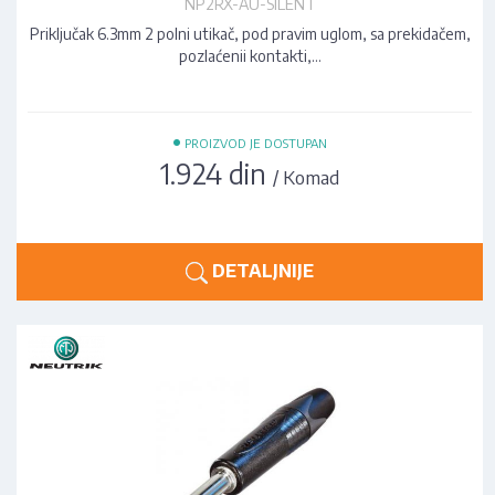
NP2RX-AU-SILENT
Priključak 6.3mm 2 polni utikač, pod pravim uglom, sa prekidačem,
pozlaćenii kontakti,…
•
PROIZVOD JE DOSTUPAN
1.924 din
/ Komad
DETALJNIJE