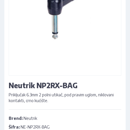
Neutrik NP2RX-BAG
Priključak 6.3mm 2 polni utikač, pod pravim uglom, niklovani
kontakti, crno kućište.
Brend:
Neutrik
Šifra:
NE-NP2RX-BAG