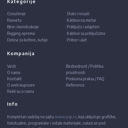
Kategorije
Ozvučenje
Stalci i nosači
Rasveta
Kablovi na metar
Bine i konstrukcije
Priključci i adapteri
Rigging oprema
Kablovi sa priključcima
Delovi za kofere, kutije
Pribor i alat
Kompanija
Vesti
Bezbednost / Politika
O nama
privatnosti
Kontakt
Poslovna praksa / FAQ
O web kupovini
Reference
Rekli su o nama
Info
Kompletan sadržaj na sajtu
www.psp.rs
, koji uključuje grafičke,
tekstualne, programske i ostale materijale, nalazi se pod