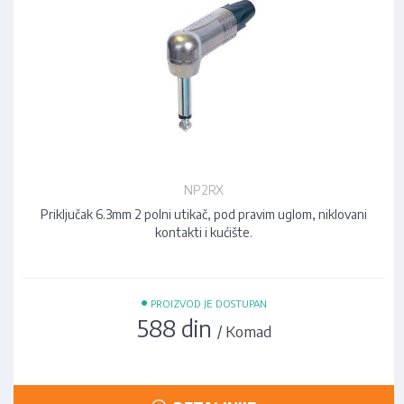
NP2RX
Priključak 6.3mm 2 polni utikač, pod pravim uglom, niklovani
kontakti i kućište.
•
PROIZVOD JE DOSTUPAN
588 din
/ Komad