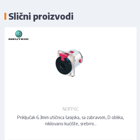
Slični proizvodi
NJ3FP6C
Priključak 6.3mm utičnica šasijska, sa zabravom, D oblika,
niklovano kućište, srebrni…