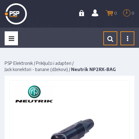
0
0
Tog
navi
PSP Elektronik
/
Priključci i adapteri
/
Jack konektori - banane (džekovi)
/
Neutrik NP2RX-BAG