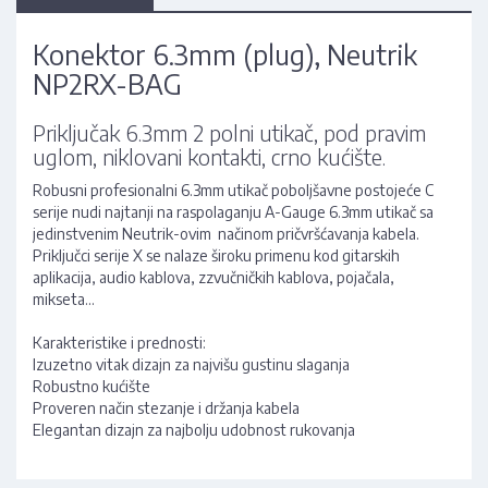
Konektor 6.3mm (plug), Neutrik
NP2RX-BAG
Priključak 6.3mm 2 polni utikač, pod pravim
uglom, niklovani kontakti, crno kućište.
Robusni profesionalni 6.3mm utikač poboljšavne postojeće C
serije nudi najtanji na raspolaganju A-Gauge 6.3mm utikač sa
jedinstvenim Neutrik-ovim načinom pričvršćavanja kabela.
Priključci serije X se nalaze široku primenu kod gitarskih
aplikacija, audio kablova, zzvučničkih kablova, pojačala,
mikseta...
Karakteristike i prednosti:
Izuzetno vitak dizajn za najvišu gustinu slaganja
Robustno kućište
Proveren način stezanje i držanja kabela
Elegantan dizajn za najbolju udobnost rukovanja