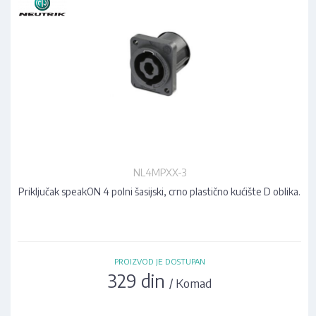
NL4MPXX-3
Priključak speakON 4 polni šasijski, crno plastično kućište D oblika.
PROIZVOD JE DOSTUPAN
329 din
/ Komad