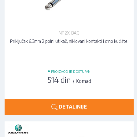
NP2X-BAG
Priključak 6.3mm 2 polni utikač, niklovani kontakti i crno kućište.
•
PROIZVOD JE DOSTUPAN
514 din
/ Komad
DETALJNIJE