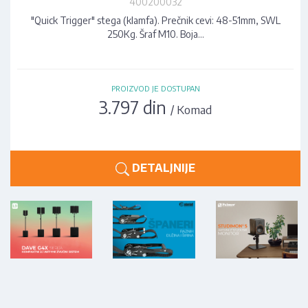
400200032
"Quick Trigger" stega (klamfa). Prečnik cevi: 48-51mm, SWL
250Kg. Šraf M10. Boja…
PROIZVOD JE DOSTUPAN
3.797 din
/ Komad
DETALJNIJE