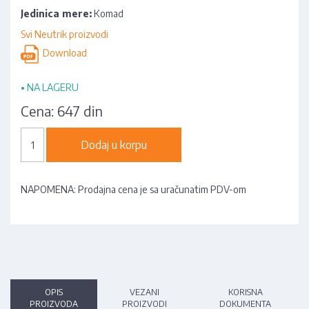
Jedinica mere:
Komad
Svi Neutrik proizvodi
Download
•
NA LAGERU
Cena:
647 din
Dodaj u korpu
NAPOMENA: Prodajna cena je sa uračunatim PDV-om
OPIS
VEZANI
KORISNA
PROIZVODA
PROIZVODI
DOKUMENTA