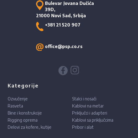
Bulevar Jovana Dučića
39D,
21000 Novi Sad, Srbija
+381 21 520 907
office@psp.co.rs
Kategorije
Ozvučenje
Stalci i nosači
Rasveta
Kablovi na metar
Bine i konstrukcije
Priključci i adapteri
Rigging oprema
Kablovi sa priključcima
Delovi za kofere, kutije
Pribor i alat