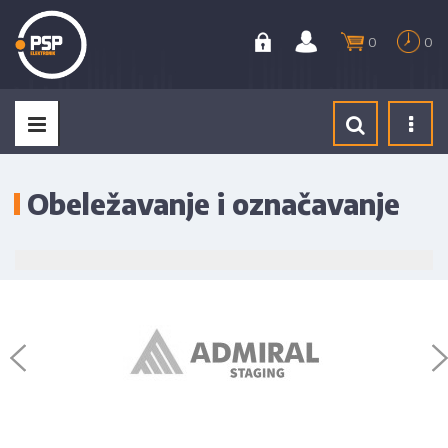
0
0
Tog
navi
Obeležavanje i označavanje