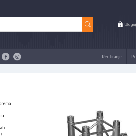
Uloguj
Rentiranje
Pr
oprema
mu
ati
 i