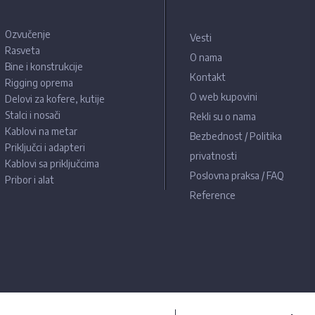
Ozvučenje
Vesti
Rasveta
O nama
Bine i konstrukcije
Kontakt
Rigging oprema
O web kupovini
Delovi za kofere, kutije
Stalci i nosači
Rekli su o nama
Kablovi na metar
Bezbednost / Politika
Priključci i adapteri
privatnosti
Kablovi sa priključcima
Poslovna praksa / FAQ
Pribor i alat
Reference