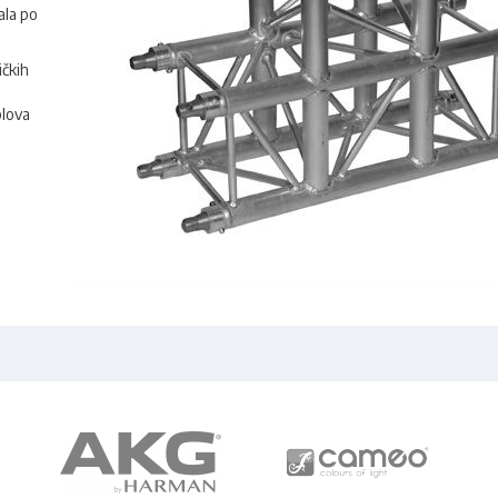
ala po
ičkih
blova