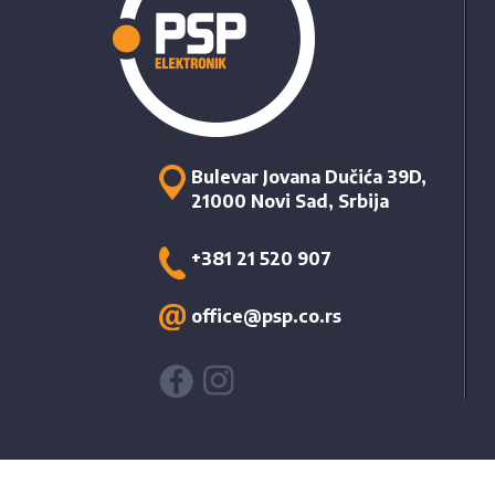
Bulevar Jovana Dučića 39D,
21000 Novi Sad, Srbija
+381 21 520 907
office@psp.co.rs