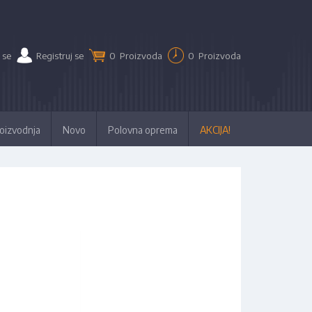
 se
Registruj se
0
Proizvoda
0
Proizvoda
oizvodnja
Novo
Polovna oprema
AKCIJA!