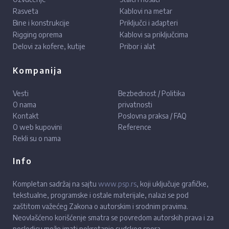
Rasveta
Kablovi na metar
Bine i konstrukcije
Priključci i adapteri
Rigging oprema
Kablovi sa priključcima
Delovi za kofere, kutije
Pribor i alat
Kompanija
Vesti
Bezbednost / Politika
O nama
privatnosti
Kontakt
Poslovna praksa / FAQ
O web kupovini
Reference
Rekli su o nama
Info
Kompletan sadržaj na sajtu
www.psp.rs
, koji uključuje grafičke,
tekstualne, programske i ostale materijale, nalazi se pod
zaštitom važećeg Zakona o autorskim i srodnim pravima.
Neovlašćeno korišćenje smatra se povredom autorskih prava i za
posledicu može imati pokretanje sudskog spora.