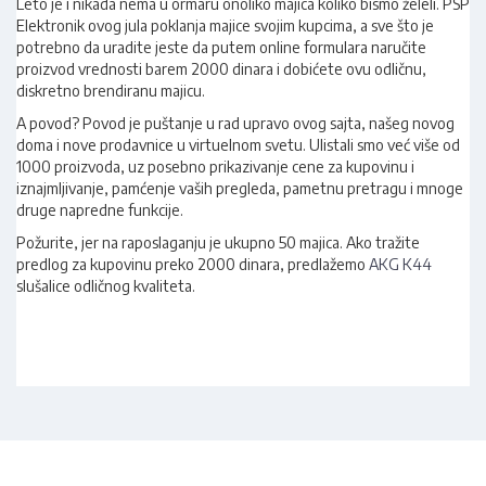
Leto je i nikada nema u ormaru onoliko majica koliko bismo želeli. PSP
Elektronik ovog jula poklanja majice svojim kupcima, a sve što je
potrebno da uradite jeste da putem online formulara naručite
proizvod vrednosti barem 2000 dinara i dobićete ovu odličnu,
diskretno brendiranu majicu.
A povod? Povod je puštanje u rad upravo ovog sajta, našeg novog
doma i nove prodavnice u virtuelnom svetu. Ulistali smo već više od
1000 proizvoda, uz posebno prikazivanje cene za kupovinu i
iznajmljivanje, pamćenje vaših pregleda, pametnu pretragu i mnoge
druge napredne funkcije.
Požurite, jer na raposlaganju je ukupno 50 majica. Ako tražite
predlog za kupovinu preko 2000 dinara, predlažemo
AKG K44
slušalice odličnog kvaliteta.