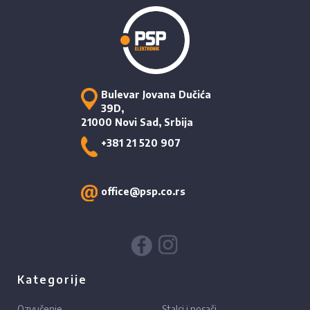
Bulevar Jovana Dučića
39D,
21000 Novi Sad, Srbija
+381 21 520 907
office@psp.co.rs
Kategorije
Ozvučenje
Stalci i nosači