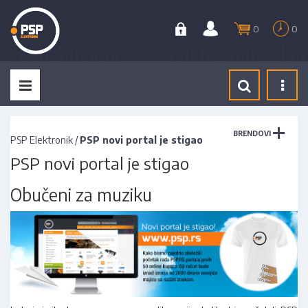
0
0
Tog
navi
BRENDOVI
PSP Elektronik
/
PSP novi portal je stigao
PSP novi portal je stigao
Obučeni za muziku