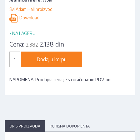
Svi Adam Hall proizvodi
Download
•
NA LAGERU
Cena:
2.138 din
2.382
Dodaj u korpu
NAPOMENA: Prodajna cena je sa uračunatim PDV-om
OPIS PROIZVODA
KORISNA DOKUMENTA