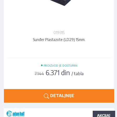
019315
Sunđer Plastazote (LD29) 15mm.
•
PROIZVOD JE DOSTUPAN
6.371 din
/ tabla
7.144
DETALJNIJE