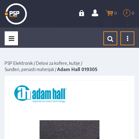
0
0
Tog
navi
PSP Elektronik
/
Delovi za kofere, kutije
/
Sunđeri, penasti materijali
/
Adam Hall 019305