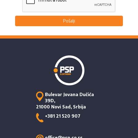
Pošalji
Bulevar Jovana Dučića
39D,
21000 Novi Sad, Srbija
+381 21 520 907
office@psp.co.rs