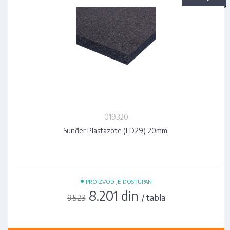
019320
Sunđer Plastazote (LD29) 20mm.
•
PROIZVOD JE DOSTUPAN
8.201 din
/ tabla
9.523