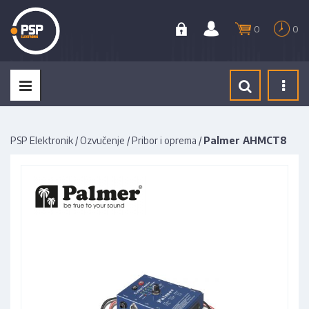
0
0
Tog
navi
PSP Elektronik
/
Ozvučenje
/
Pribor i oprema
/
Palmer AHMCT8