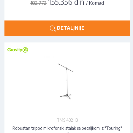
155.356 din
/ Komad
182.772
DETALJNIJE
TMS 4321 B
Robustan tripod mikrofonski stalak sa pecaljkom iz "Touring"