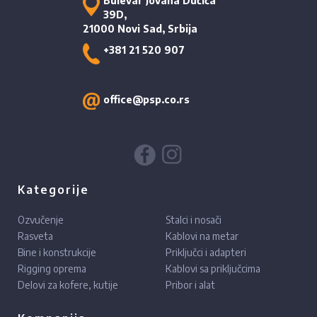
Bulevar Jovana Dučića
39D,
21000 Novi Sad, Srbija
+381 21 520 907
office@psp.co.rs
Kategorije
Ozvučenje
Stalci i nosači
Rasveta
Kablovi na metar
Bine i konstrukcije
Priključci i adapteri
Rigging oprema
Kablovi sa priključcima
Delovi za kofere, kutije
Pribor i alat