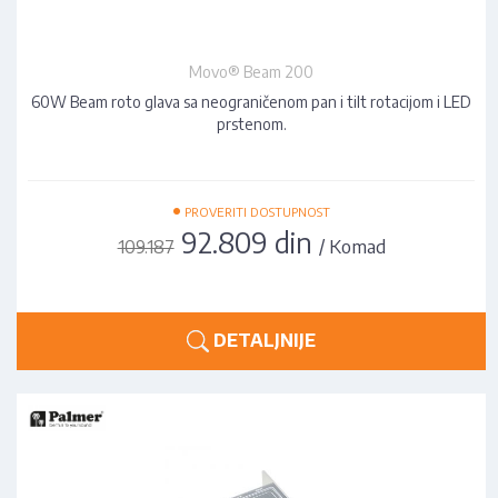
Movo® Beam 200
60W Beam roto glava sa neograničenom pan i tilt rotacijom i LED
prstenom.
•
PROVERITI DOSTUPNOST
92.809 din
/ Komad
109.187
DETALJNIJE