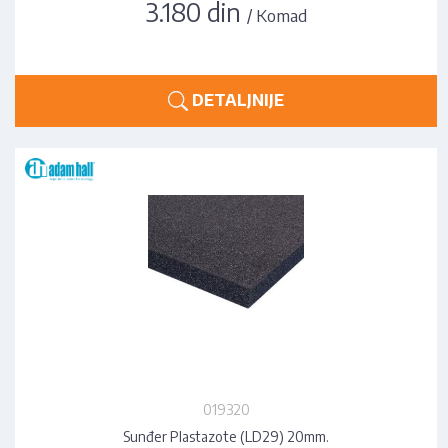
3.180 din
/ Komad
DETALJNIJE
019320
Sunđer Plastazote (LD29) 20mm.