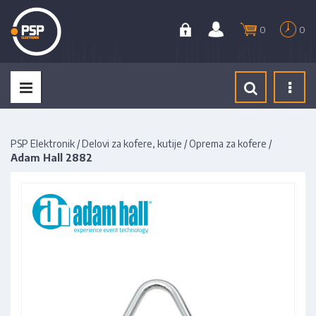
0
0
Tog
navi
PSP Elektronik
/
Delovi za kofere, kutije
/
Oprema za kofere
/
Adam Hall 2882