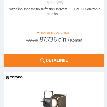
TS 200 WW
Pozorišno spot svetlo sa fresnel sočivom i 180 W LED-om toplo
bele boje.
•
PROVERITI DOSTUPNOST
87.736 din
/ Komad
103.219
DETALJNIJE