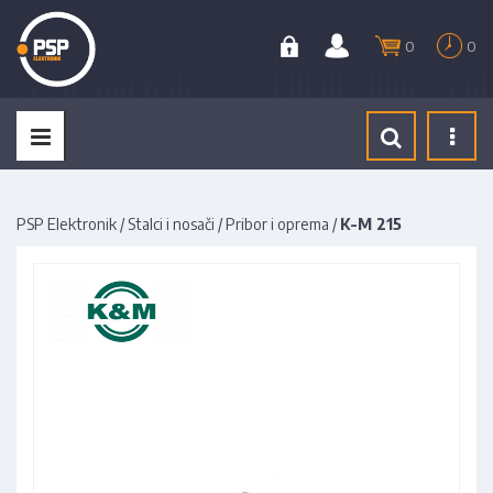
0
0
Tog
navi
PSP Elektronik
/
Stalci i nosači
/
Pribor i oprema
/
K-M 215