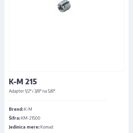
K-M 215
Adapter 1/2" i 3/8" na 5/8".
Brend:
K-M
Šifra:
KM-21500
Jedinica mere:
Komad