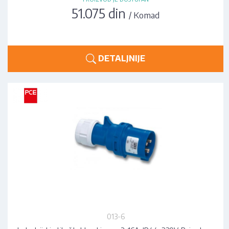
51.075 din
/ Komad
DETALJNIJE
013-6