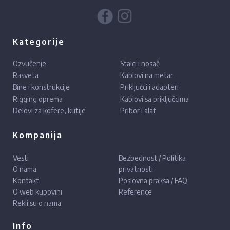
Kategorije
Ozvučenje
Stalci i nosači
Rasveta
Kablovi na metar
Bine i konstrukcije
Priključci i adapteri
Rigging oprema
Kablovi sa priključcima
Delovi za kofere, kutije
Pribor i alat
Kompanija
Vesti
Bezbednost / Politika
O nama
privatnosti
Kontakt
Poslovna praksa / FAQ
O web kupovini
Reference
Rekli su o nama
Info