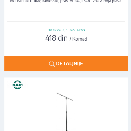
Industrijski utikač kablovski, prav 3x16A, IP44, 230V. Boja plava.
PROIZVOD JE DOSTUPAN
418 din
/ Komad
DETALJNIJE