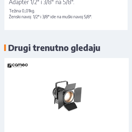
Adapter 1/2" i 3/8" na 5/8".
Težina 0,01kg.
Ženski navoj 1/2" i 3/8" ide na muški navoj 5/8".
Drugi trenutno gledaju