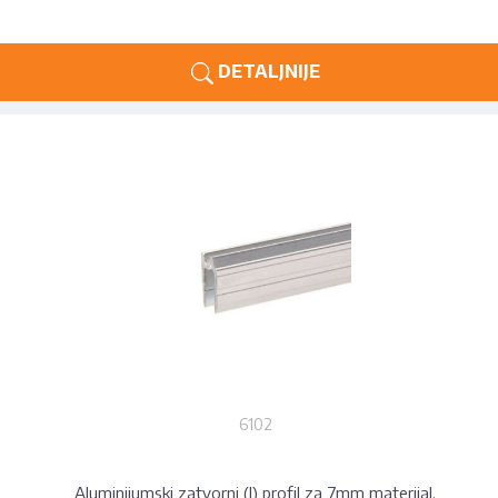
DETALJNIJE
6102
Aluminijumski zatvorni (I) profil za 7mm materijal.