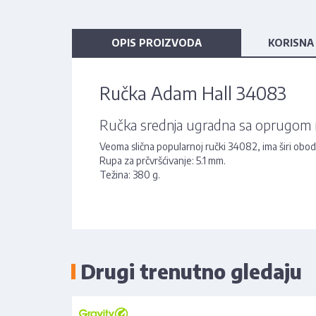
OPIS PROIZVODA
KORISNA
Ručka Adam Hall 34083
Ručka srednja ugradna sa oprugom na
Veoma slična popularnoj ručki 34082, ima širi obo
Rupa za prčvršćivanje: 5.1 mm.
Težina: 380 g.
Drugi trenutno gledaju