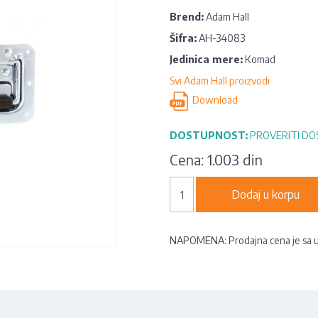
Brend:
Adam Hall
Šifra:
AH-34083
Jedinica mere:
Komad
Svi Adam Hall proizvodi
Download
DOSTUPNOST:
PROVERITI D
Cena:
1.003 din
Dodaj u korpu
NAPOMENA: Prodajna cena je sa 