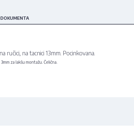
 DOKUMENTA
 ručici, na tacnici 13mm. Pocinkovana.
d 3mm za lakšu montažu. Čelična.