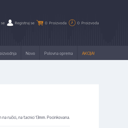
 se
Registruj se
0
Proizvoda
0
Proizvoda
oizvodnja
Novo
Polovna oprema
AKCIJA!
na ručici, na tacnici 13mm. Pocinkovana.