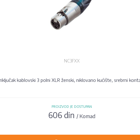
NC3FXX
riključak kablovski 3 polni XLR ženski, niklovano kućište, srebrni konta
PROIZVOD JE DOSTUPAN
606 din
/ Komad