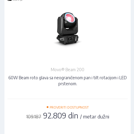
Movo® Beam 200
60W Beam roto glava sa neograničenom pan i tilt rotacijom i LED
prstenom.
•
PROVERITI DOSTUPNOST
92.809 din
/ metar dužni
109.187