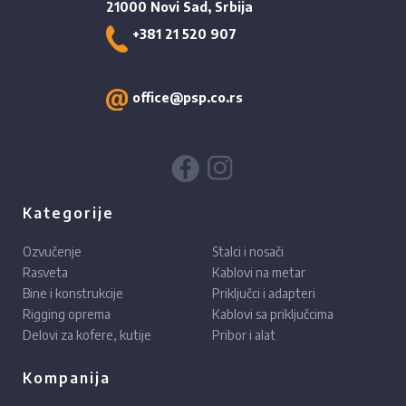
21000 Novi Sad, Srbija
+381 21 520 907
office@psp.co.rs
Kategorije
Ozvučenje
Stalci i nosači
Rasveta
Kablovi na metar
Bine i konstrukcije
Priključci i adapteri
Rigging oprema
Kablovi sa priključcima
Delovi za kofere, kutije
Pribor i alat
Kompanija