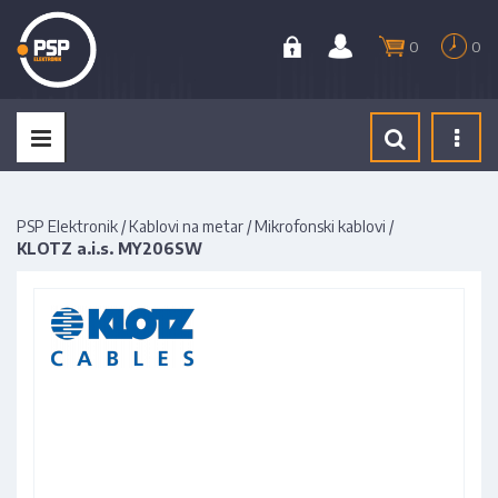
0
0
Tog
navi
PSP Elektronik
/
Kablovi na metar
/
Mikrofonski kablovi
/
KLOTZ a.i.s. MY206SW