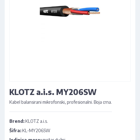
KLOTZ a.i.s. MY206SW
Kabel balansirani mikrofonski, profesionalni. Boja crna.
Brend:
KLOTZ a.i.s.
Šifra:
KL-MY206SW
Jedinica mere:
metar dužni