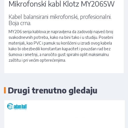
Mikrofonski kabl Klotz MY206SW
Kabel balansirani mikrofonski, profesionalni.
Boja crna.
MY206 serija kablova je napravljena da zadovolji najveći broj
svakodnevnih potreba, kako na bini tako i u studiju. Posebni
materijali, kao PVC i pamuk su korišćeni u izradi ovog kabela
kako bi obezbedili konstantan kapacitet i pouzdan rad bez
šumova i smetnji, a naročito gust spiralni oplit maksimalnu
zaštitu i pri većim opterećenjima.
Drugi trenutno gledaju