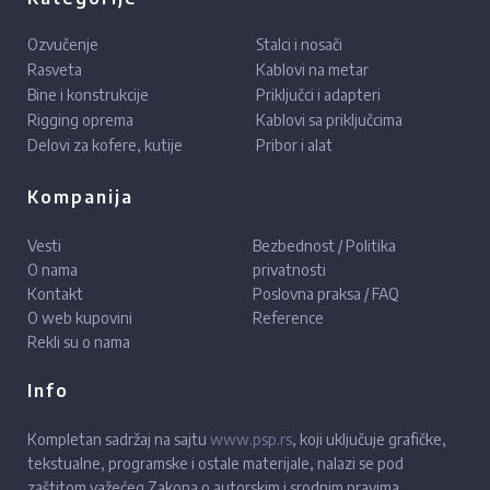
Ozvučenje
Stalci i nosači
Rasveta
Kablovi na metar
Bine i konstrukcije
Priključci i adapteri
Rigging oprema
Kablovi sa priključcima
Delovi za kofere, kutije
Pribor i alat
Kompanija
Vesti
Bezbednost / Politika
O nama
privatnosti
Kontakt
Poslovna praksa / FAQ
O web kupovini
Reference
Rekli su o nama
Info
Kompletan sadržaj na sajtu
www.psp.rs
, koji uključuje grafičke,
tekstualne, programske i ostale materijale, nalazi se pod
zaštitom važećeg Zakona o autorskim i srodnim pravima.