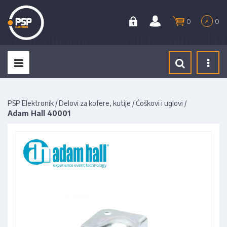
0
0
Tog
navi
PSP Elektronik
/
Delovi za kofere, kutije
/
Ćoškovi i uglovi
/
Adam Hall 40001