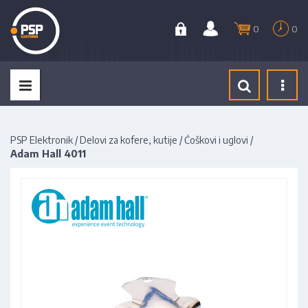
0
0
Tog
navi
PSP Elektronik
/
Delovi za kofere, kutije
/
Ćoškovi i uglovi
/
Adam Hall 4011