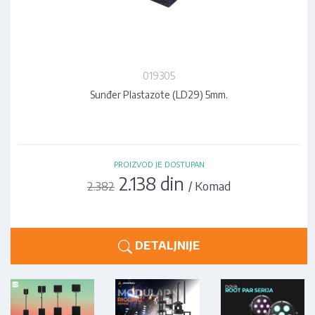
019305
Sunđer Plastazote (LD29) 5mm.
PROIZVOD JE DOSTUPAN
2.138 din
/ Komad
2.382
DETALJNIJE