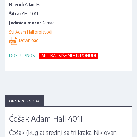
Brend:
Adam Hall
Šifra:
AH-4011
Jedinica mere:
Komad
Svi Adam Hall proizvodi
Download
DOSTUPNOST:
ARTIKAL VIŠE NIJE U PONUDI
OPIS PROIZVODA
Ćošak Adam Hall 4011
Ćošak (kugla) srednji sa tri kraka. Niklovan.