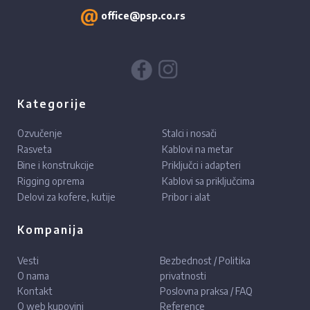
office@psp.co.rs
Kategorije
Ozvučenje
Stalci i nosači
Rasveta
Kablovi na metar
Bine i konstrukcije
Priključci i adapteri
Rigging oprema
Kablovi sa priključcima
Delovi za kofere, kutije
Pribor i alat
Kompanija
Vesti
Bezbednost / Politika
O nama
privatnosti
Kontakt
Poslovna praksa / FAQ
O web kupovini
Reference