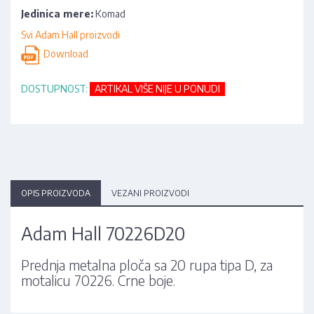
Jedinica mere:
Komad
Svi Adam Hall proizvodi
Download
DOSTUPNOST:
ARTIKAL VIŠE NIJE U PONUDI
OPIS PROIZVODA
VEZANI PROIZVODI
Adam Hall 70226D20
Prednja metalna ploča sa 20 rupa tipa D, za
motalicu 70226. Crne boje.