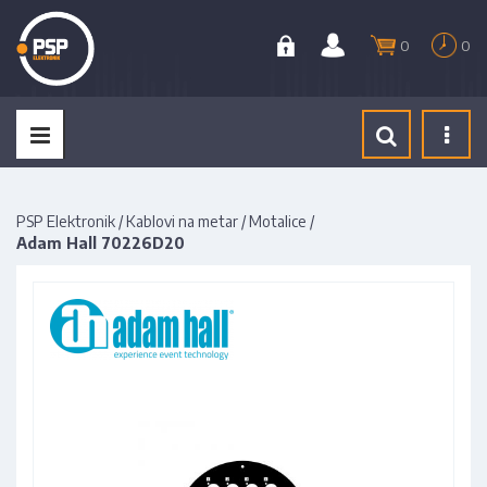
0
0
Tog
navi
PSP Elektronik
/
Kablovi na metar
/
Motalice
/
Adam Hall 70226D20