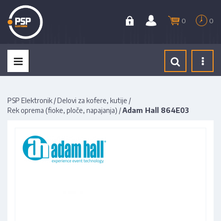
0
0
Tog
navi
PSP Elektronik
/
Delovi za kofere, kutije
/
Rek oprema (fioke, ploče, napajanja)
/
Adam Hall 864E03