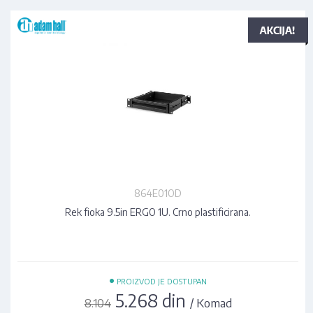
864E01OD
Rek fioka 9.5in ERGO 1U. Crno plastificirana.
•
PROIZVOD JE DOSTUPAN
5.268 din
/ Komad
8.104