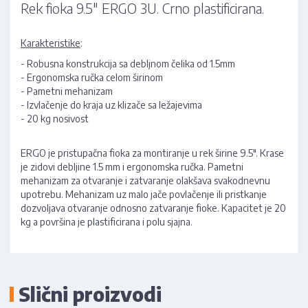
Rek fioka 9.5" ERGO 3U. Crno plastificirana.
Karakteristike
:
- Robusna konstrukcija sa debljnom čelika od 1.5mm
- Ergonomska ručka celom širinom
- Pametni mehanizam
- Izvlačenje do kraja uz klizače sa ležajevima
- 20 kg nosivost
ERGO je pristupačna fioka za montiranje u rek širine 9.5". Krase
je zidovi debljine 1.5 mm i ergonomska ručka. Pametni
mehanizam za otvaranje i zatvaranje olakšava svakodnevnu
upotrebu. Mehanizam uz malo jače povlačenje ili pristkanje
dozvoljava otvaranje odnosno zatvaranje fioke. Kapacitet je 20
kg a površina je plastificirana i polu sjajna.
Slični proizvodi