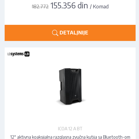
155.356 din
/ Komad
182.772
DETALJNIJE
ICOA 12 A BT
12“ aktivna koaksijalna razglasna zvučna kutija sa Bluetooth-om