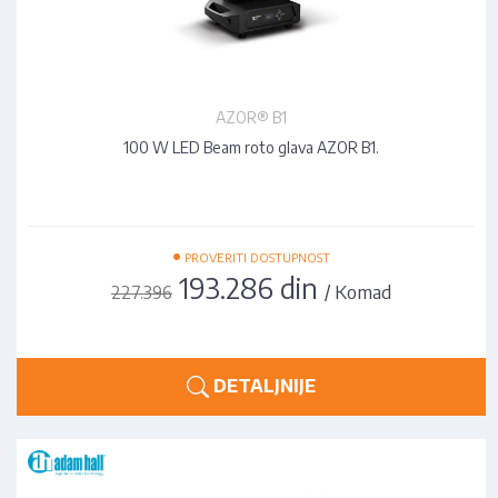
AZOR® B1
100 W LED Beam roto glava AZOR B1.
•
PROVERITI DOSTUPNOST
193.286 din
/ Komad
227.396
DETALJNIJE