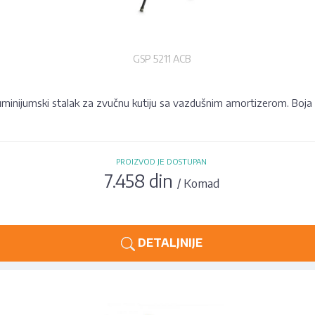
GSP 5211 ACB
uminijumski stalak za zvučnu kutiju sa vazdušnim amortizerom. Boja 
PROIZVOD JE DOSTUPAN
7.458 din
/ Komad
DETALJNIJE