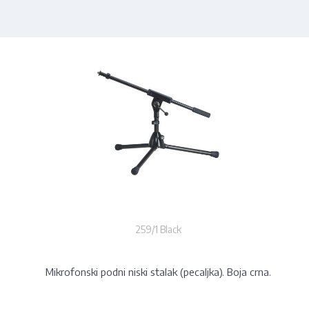
259/1 Black
Mikrofonski podni niski stalak (pecaljka). Boja crna.