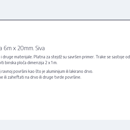
ana 6m x 20mm. Siva
i druge materijale. Platna za stejdž su savršen primer. Trake se sastoje o
i binska ploča dimenzija 2 x 1 m.
 ravnoj površini kao što je aluminijum ili lakirano drvo.
e ili zaheftati na drvo ili druge tvrde površine.