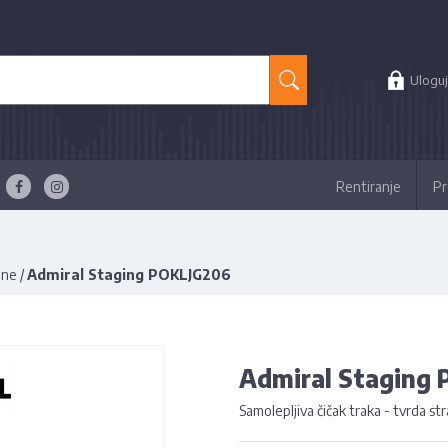
Uloguj
Rentiranje
Pr
ine
/
Admiral Staging POKLJG206
Admiral Staging
Samolepljiva čičak traka - tvrda s