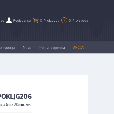
 se
Registruj se
0
Proizvoda
0
Proizvoda
oizvodnja
Novo
Polovna oprema
AKCIJA!
 POKLJG206
trana 6m x 20mm. Siva