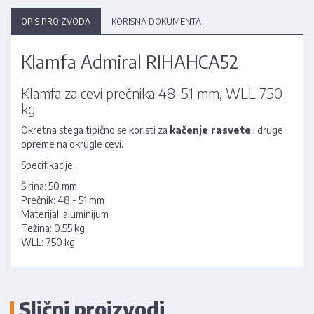
OPIS PROIZVODA
KORISNA DOKUMENTA
Klamfa Admiral RIHAHCA52
Klamfa za cevi prečnika 48-51 mm, WLL 750
kg
Okretna stega tipično se koristi za
kačenje rasvete
i druge
opreme na okrugle cevi.
Specifikacije
:
Širina: 50 mm
Prečnik: 48 - 51 mm
Materijal: aluminijum
Težina: 0.55 kg
WLL: 750 kg
Slični proizvodi