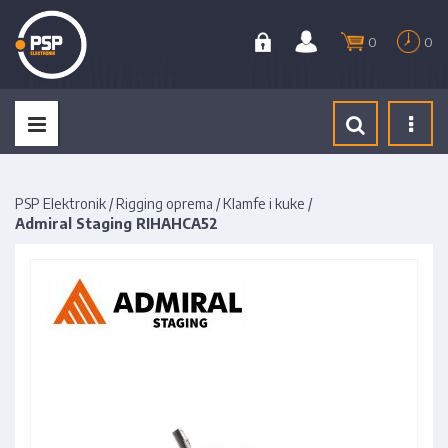
0
0
Tog
navi
PSP Elektronik
/
Rigging oprema
/
Klamfe i kuke
/
Admiral Staging RIHAHCA52