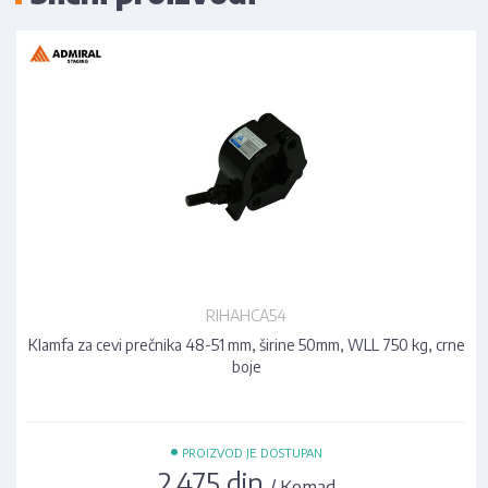
RIHAHCA54
Klamfa za cevi prečnika 48-51 mm, širine 50mm, WLL 750 kg, crne
boje
•
PROIZVOD JE DOSTUPAN
2.475 din
/ Komad