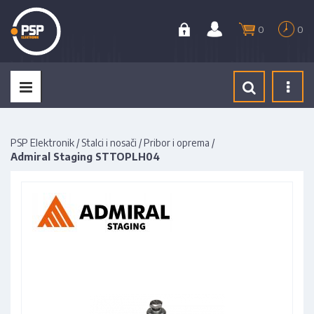
0
0
Tog
navi
PSP Elektronik
/
Stalci i nosači
/
Pribor i oprema
/
Admiral Staging STTOPLH04