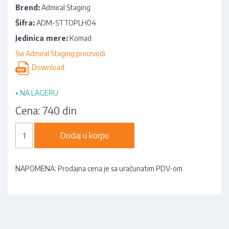
Brend:
Admiral Staging
Šifra:
ADM-STTOPLH04
Jedinica mere:
Komad
Svi Admiral Staging proizvodi
Download
•
NA LAGERU
Cena:
740 din
Dodaj u korpu
NAPOMENA: Prodajna cena je sa uračunatim PDV-om