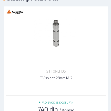
STTOPLH05
TV spigot 28mm M12
•
PROIZVOD JE DOSTUPAN
740 din
/ Komad