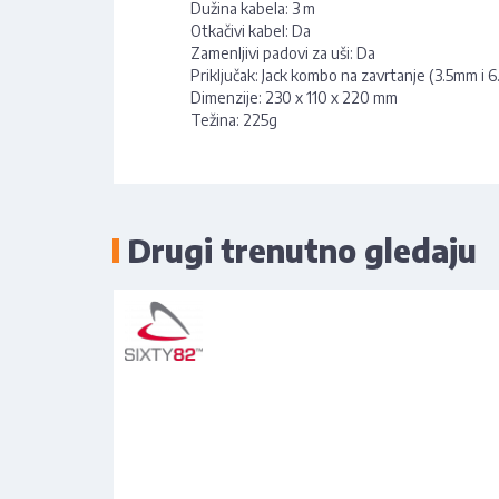
Dužina kabela: 3 m
Otkačivi kabel: Da
Zamenljivi padovi za uši: Da
Priključak: Jack kombo na zavrtanje (3.5mm i 
Dimenzije: 230 x 110 x 220 mm
Težina: 225g
Drugi trenutno gledaju