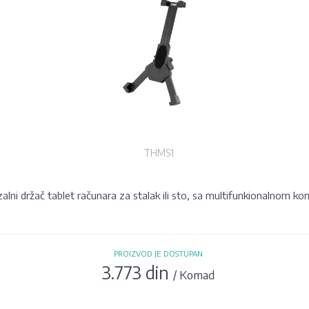
THMS1
zalni držač tablet računara za stalak ili sto, sa multifunkionalnom k
PROIZVOD JE DOSTUPAN
3.773 din
/ Komad