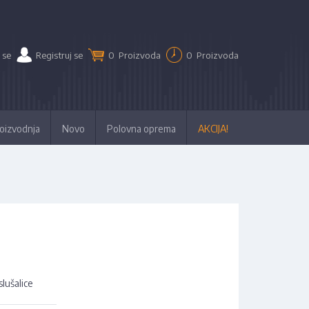
 se
Registruj se
0
Proizvoda
0
Proizvoda
oizvodnja
Novo
Polovna oprema
AKCIJA!
lušalice