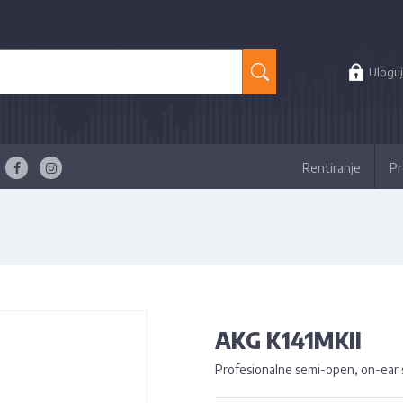
Uloguj
Rentiranje
Pr
AKG K141MKII
Profesionalne semi-open, on-ear s