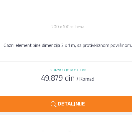
200 x 100cm hexa
Gazni element bine dimenzija 2 x 1 m, sa protivkliznom površinom.
PROIZVOD JE DOSTUPAN
49.879 din
/ Komad
DETALJNIJE