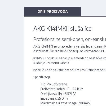
OPIS PROIZVODA
AKG K141MKII slušalice
Profesionalne semi-open, on-ear slu
AKG K141MKII je unapređena verzija legendarnih K1
osetljivost, širi dinamički opseg i neverovatan S
K141MKII odlikuju ear-cup elementi od veštačke ko
skidanje i zamenu kabela.
Isporučuje se sa kabelom od 3 m i coil kabelom od 5 
Specifikacija:
Tip: Poluotvorene
Frekventni odziv: 18 - 24 kHz
Osetljivost: 114 dB SPL/V
Impedansa: 55 Oma
Maksimalna ulazna snaga: 200mW