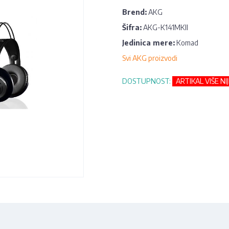
Brend:
AKG
Šifra:
AKG-K141MKII
Jedinica mere:
Komad
Svi AKG proizvodi
DOSTUPNOST:
ARTIKAL VIŠE NI