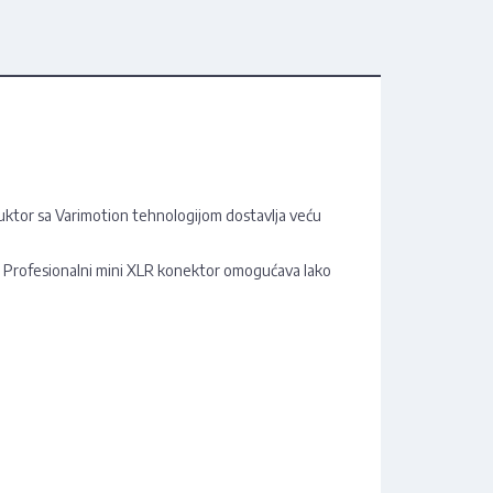
uktor sa Varimotion tehnologijom dostavlja veću
r. Profesionalni mini XLR konektor omogućava lako