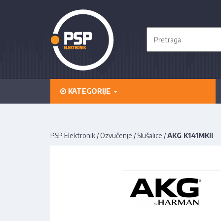
KATEGORIJE
PSP Elektronik
/
Ozvučenje
/
Slušalice
/
AKG K141MKII