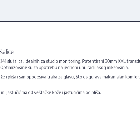
šalice
41 slušalica, idealnih za studio monitoring. Patentirani 30mm XXL transd
PL. Optimizovane su za upotrebu na jednom uhu radi lakog miksovanja.
že i pliša i samopodesiva traka za glavu, što osigurava maksimalan komfo
m, jastučićima od veštačke kože i jastučićima od pliša.