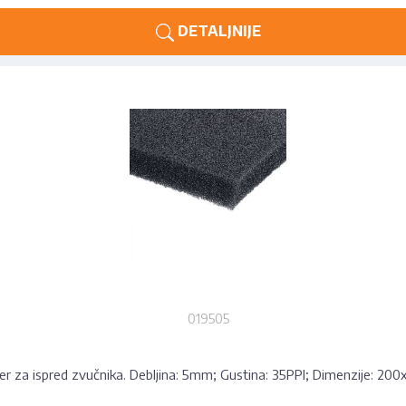
DETALJNIJE
019505
er za ispred zvučnika. Debljina: 5mm; Gustina: 35PPI; Dimenzije: 20