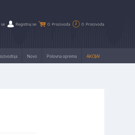
 se
Registruj se
0
Proizvoda
0
Proizvoda
oizvodnja
Novo
Polovna oprema
AKCIJA!