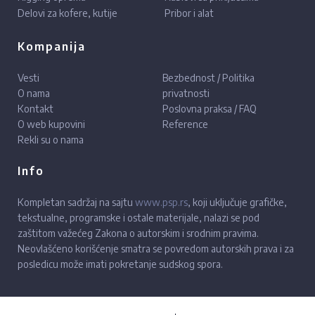
Delovi za kofere, kutije
Pribor i alat
Kompanija
Vesti
Bezbednost / Politika
O nama
privatnosti
Kontakt
Poslovna praksa / FAQ
O web kupovini
Reference
Rekli su o nama
Info
Kompletan sadržaj na sajtu
www.psp.rs
, koji uključuje grafičke,
tekstualne, programske i ostale materijale, nalazi se pod
zaštitom važećeg Zakona o autorskim i srodnim pravima.
Neovlašćeno korišćenje smatra se povredom autorskih prava i za
posledicu može imati pokretanje sudskog spora.