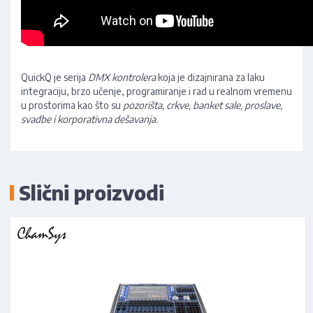
QuickQ je serija
DMX kontrolera
koja je dizajnirana za laku
integraciju, brzo učenje, programiranje i rad u realnom vremenu
u prostorima kao što su
pozorišta, crkve, banket sale, proslave,
svadbe i korporativna dešavanja.
Slični proizvodi