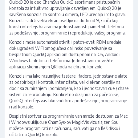
QuickQ 20 je deo ChamSys QuickQ asortimana pristupačnih
konzola za intuitivno upravljanje osvetljenjem. QuickQ 20 je
savršena konzola za kontrolu dimera, LED uređaja i roto glava.
Konzola sadrži veliki ekran osetljiv na dodir od 9,7 inča koji
koristi interfejs baziran na jednostavnosti pametnih telefona
za podešavanje, programiranje i reprodukciju vašeg programa.
Konzola može automatski otkriti i patch-ovati RDM uređaje,
dok ugrađeni WIFI omogućava daljinsko povezivanje sa
besplatnom QuickQ aplikacijom dostupnom na iOS, Andoid i
Windows tabletima i telefonima. Jednostavno povežite
aplikaciju skeniranjem QR koda na ekranu konzole.
Konzola ima lako razumljive tastere i fadere, jednostavne alate
za odabir boja i kontrolu intenziteta, veliki ekran osetljiv na
dodir sa zumiranjem i pomicanjem, kao i jednostavan cue / chase
sistem za reprodukciju. Konkretno dizajniran za početnike,
QuickQ interfejs vas lako vodi kroz podešavanje, programiranje
i rad konzole.
Besplatni softver za programiranje van mreže dostupan za Mac
i Windows uključuje ChamSys-ov MagicVis vizualajzer. Šou
možete programirati na računaru, sačuvati ga na fleš disku i
učitati na QuickQ konzolu.