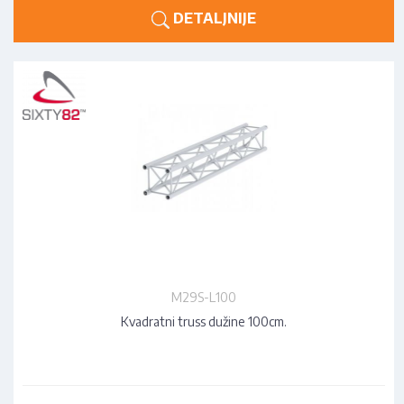
DETALJNIJE
M29S-L100
Kvadratni truss dužine 100cm.