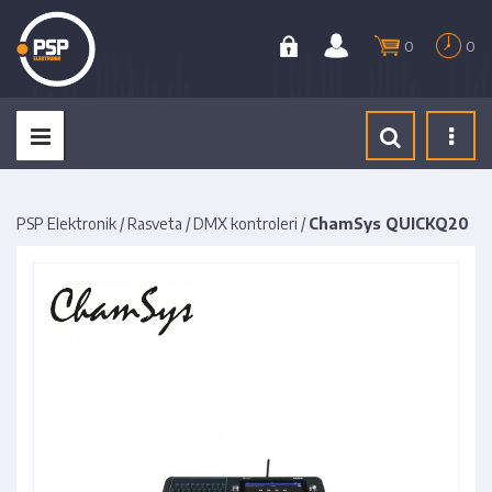
0
0
Tog
navi
PSP Elektronik
/
Rasveta
/
DMX kontroleri
/
ChamSys QUICKQ20