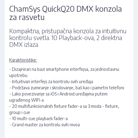
ChamSys QuickQ20 DMX konzola
za rasvetu
Kompaktna, pristupačna konzola za intuitivnu
kontrolu svetla. 10 Playback-ova, 2 direktna
DMX izlaza.
Karakteristike:
- Dizajniran na bazi smartphone interfejsa, za jednostavnu
upotrebu
- Intuitivan interfejs za kontrolu svih uređaja
- Podržava zumiranje i skrolovanje, baš kao i pametni telefoni
- Lako povezivanje sa iOS i Android uređajima putem
ugrađenog WIFI-a
- 20 multifunkcionalnih fixture fader-a sa 3 moda - fixture,
group i cue
- 10 multi-cue playback fader-a
- Grand master za kontrolu svih nivoa