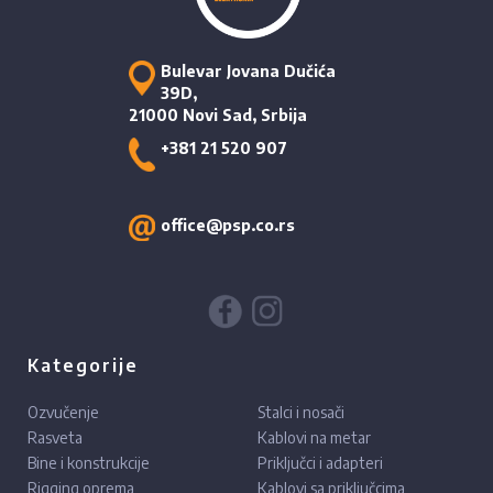
Bulevar Jovana Dučića
39D,
21000 Novi Sad, Srbija
+381 21 520 907
office@psp.co.rs
Kategorije
Ozvučenje
Stalci i nosači
Rasveta
Kablovi na metar
Bine i konstrukcije
Priključci i adapteri
Rigging oprema
Kablovi sa priključcima