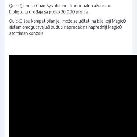
QuickQ koristi ChamSys obimnu i kontinualno ažuriranu
biblioteku uređaja sa preko 30 000 profila.
QuickQ šou kompatibilan je i može se učitati na bilo koji MagicQ
sistem omogućavajući budući napredak na napredniji MagicQ
asortiman konzola.