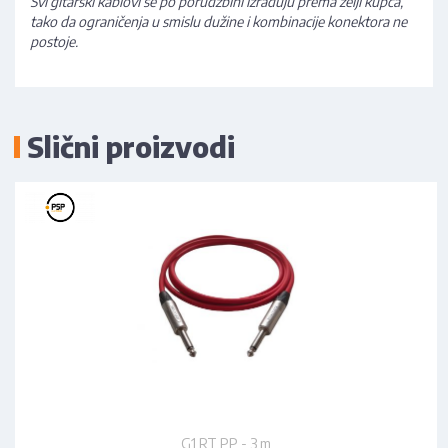
Svi gitarski kablovi se po porudžbini izrađuju prema želji kupca,
tako da ograničenja u smislu dužine i kombinacije konektora ne
postoje.
Slični proizvodi
G1 RT PP - 3 m