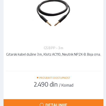
G5 B PP - 3 m
Gitarski kabel dužine 3 m, Klotz AC110, Neutrik NP2X-B. Boja crna.
•
PROVERITI DOSTUPNOST
2.490 din
/ Komad
DETALJNIJE