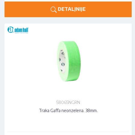
DETALJNIJE
58065NGRN
Traka Gaffa neonzelena. 38mm.