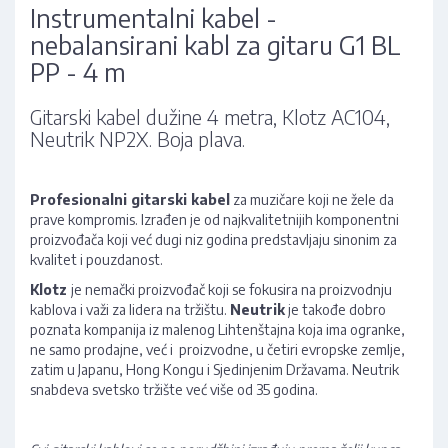
Instrumentalni kabel -
nebalansirani kabl za gitaru G1 BL
PP - 4 m
Gitarski kabel dužine 4 metra, Klotz AC104,
Neutrik NP2X. Boja plava.
Profesionalni gitarski kabel
za muzičare koji ne žele da
prave kompromis. Izrađen je od najkvalitetnijih komponentni
proizvođača koji već dugi niz godina predstavljaju sinonim za
kvalitet i pouzdanost.
Klotz
je nemački proizvođač koji se fokusira na proizvodnju
kablova i važi za lidera na tržištu.
Neutrik
je takođe dobro
poznata kompanija iz malenog Lihtenštajna koja ima ogranke,
ne samo prodajne, već i proizvodne, u četiri evropske zemlje,
zatim u Japanu, Hong Kongu i Sjedinjenim Državama. Neutrik
snabdeva svetsko tržište već više od 35 godina.