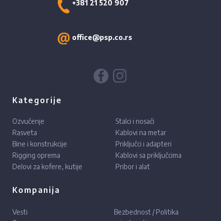
+381 21 520 907
office@psp.co.rs
Kategorije
Ozvučenje
Stalci i nosači
Rasveta
Kablovi na metar
Bine i konstrukcije
Priključci i adapteri
Rigging oprema
Kablovi sa priključcima
Delovi za kofere, kutije
Pribor i alat
Kompanija
Vesti
Bezbednost / Politika