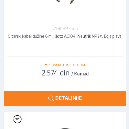
G1 BL PP - 6 m
Gitarski kabel dužine 6 m, Klotz AC104, Neutrik NP2X. Boja plava.
•
PROVERITI DOSTUPNOST
2.574 din
/ Komad
DETALJNIJE