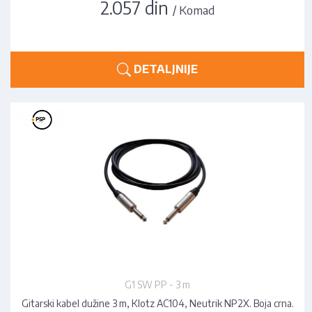
2.057 din
/ Komad
DETALJNIJE
G1 SW PP - 3 m
Gitarski kabel dužine 3 m, Klotz AC104, Neutrik NP2X. Boja crna.