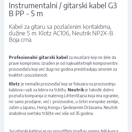
Instrumentalni / gitarski kabel G3
B PP - 5 m
Kabel za gitaru sa pozlaćenim kontaktima,
dužine 5 m. Klotz AC106, Neutrik NP2X-B.
Boja crna.
Profesionalni gitarski kabel
za muzičare koji ne žele da
prave kompromis. Izrađen je od najkvalitetnijih komponentni
proizvođača koji već dugi niz godina predstavljaju sinonim za
kvalitet i pouzdanost.
Klotz
je nemački proizvođač koji se fokusira na proizvodnju
kablova i važi za lidera na tržištu.
Neutrik
je takođe dobro
poznata kompanija iz malenog Lihtenštajna koja ima ogranke,
ne samo prodajne, već i proizvodne, u četiri evropske zemlje,
zatim u Japanu, Hong Kongu i Sjedinjenim Državama. Neutrik
snabdeva svetsko tržište već više od 35 godina.
Svi gitarski kablovi se po porudžbini izrađuju prema želji kupca,