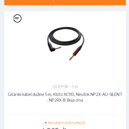
G5 B PSR - 5 m
Gitarski kabel dužine 5 m, Klotz AC110, Neutrik NP2X-AU-SILENT
- NP2RX-B. Boja crna.
•
PROVERITI DOSTUPNOST