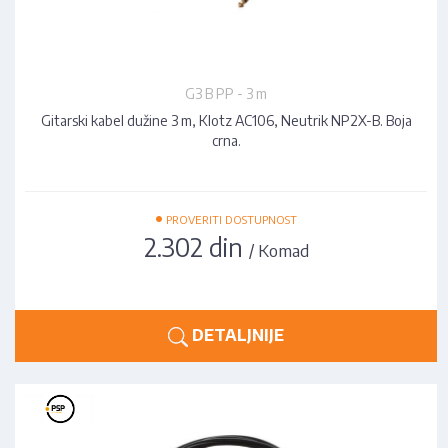
G3 B PP - 3 m
Gitarski kabel dužine 3 m, Klotz AC106, Neutrik NP2X-B. Boja
crna.
•
PROVERITI DOSTUPNOST
2.302 din
/ Komad
DETALJNIJE