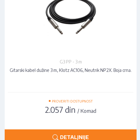
G3 PP - 3 m
Gitarski kabel dužine 3 m, Klotz AC106, Neutrik NP2X. Boja crna.
•
PROVERITI DOSTUPNOST
2.057 din
/ Komad
DETALJNIJE