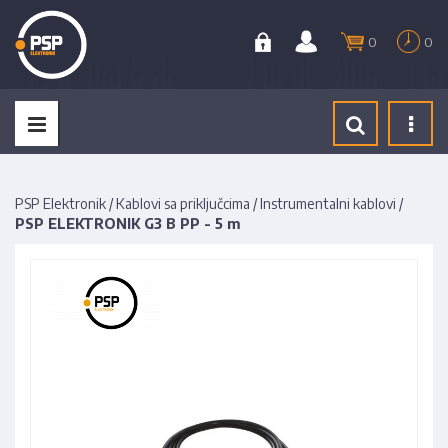
0
0
Tog
navi
PSP Elektronik
/
Kablovi sa priključcima
/
Instrumentalni kablovi
/
PSP ELEKTRONIK G3 B PP - 5 m