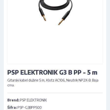
PSP ELEKTRONIK G3 B PP - 5 m
Gitarski kabel dužine 5 m, Klotz AC106, Neutrik NP2X-B. Boja
crna.
Brend:
PSP ELEKTRONIK
Šifra:
PSP-G3BPP500