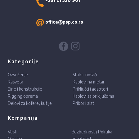
+381 21 520 907
office@psp.co.rs
Kategorije
Ozvučenje
Stalci i nosači
Rasveta
Kablovi na metar
Bine i konstrukcije
Priključci i adapteri
Rigging oprema
Kablovi sa priključcima
Delovi za kofere, kutije
Pribor i alat
Kompanija
Vesti
Bezbednost / Politika
O nama
privatnosti