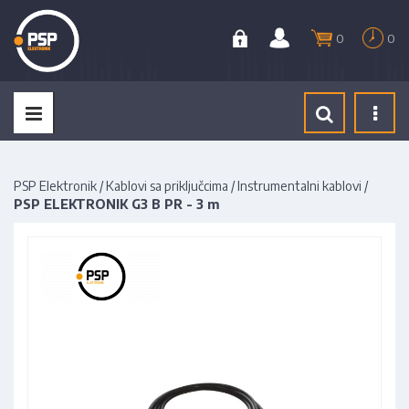
0
0
Tog
navi
PSP Elektronik
/
Kablovi sa priključcima
/
Instrumentalni kablovi
/
PSP ELEKTRONIK G3 B PR - 3 m