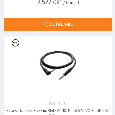
2.527 din
/ Komad
DETALJNIJE
G5 B PR - 3 m
Gitarski kabel dužine 3 m, Klotz AC110, Neutrik NP2X-B - NP2RX-