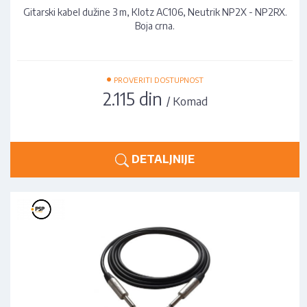
Gitarski kabel dužine 3 m, Klotz AC106, Neutrik NP2X - NP2RX.
Boja crna.
•
PROVERITI DOSTUPNOST
2.115 din
/ Komad
DETALJNIJE