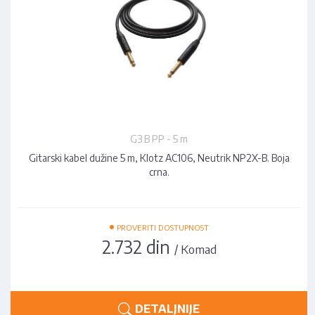
G3 B PP - 5 m
Gitarski kabel dužine 5 m, Klotz AC106, Neutrik NP2X-B. Boja
crna.
•
PROVERITI DOSTUPNOST
2.732 din
/ Komad
DETALJNIJE