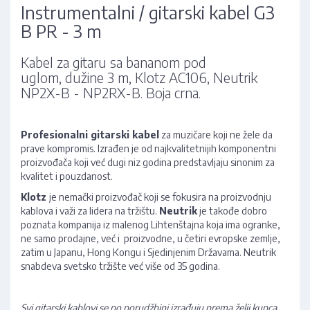
Instrumentalni / gitarski kabel G3
B PR - 3 m
Kabel za gitaru sa bananom pod
uglom, dužine 3 m, Klotz AC106, Neutrik
NP2X-B - NP2RX-B. Boja crna.
Profesionalni gitarski kabel
za muzičare koji ne žele da
prave kompromis. Izrađen je od najkvalitetnijih komponentni
proizvođača koji već dugi niz godina predstavljaju sinonim za
kvalitet i pouzdanost.
Klotz
je nemački proizvođač koji se fokusira na proizvodnju
kablova i važi za lidera na tržištu.
Neutrik
je takođe dobro
poznata kompanija iz malenog Lihtenštajna koja ima ogranke,
ne samo prodajne, već i proizvodne, u četiri evropske zemlje,
zatim u Japanu, Hong Kongu i Sjedinjenim Državama. Neutrik
snabdeva svetsko tržište već više od 35 godina.
Svi gitarski kablovi se po porudžbini izrađuju prema želji kupca,