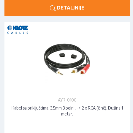
DETALJNIJE
AY7-0100
Kabel sa priključcima. 3.5mm 3 polni, -> 2 x RCA (činč). Dužina 1
metar.