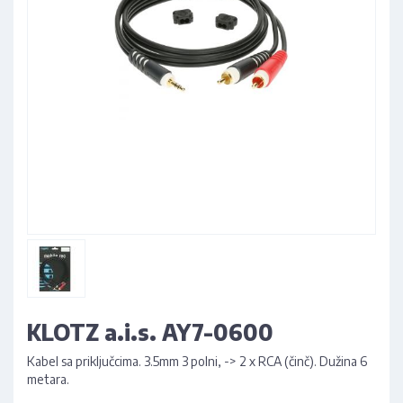
KLOTZ a.i.s. AY7-0600
Kabel sa priključcima. 3.5mm 3 polni, -> 2 x RCA (činč). Dužina 6
metara.