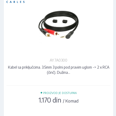
AY7A0300
Kabel sa priključcima. 3.5mm 3 polni pod pravim uglom -> 2 x RCA
(činč). Dužina…
•
PROIZVOD JE DOSTUPAN
1.170 din
/ Komad