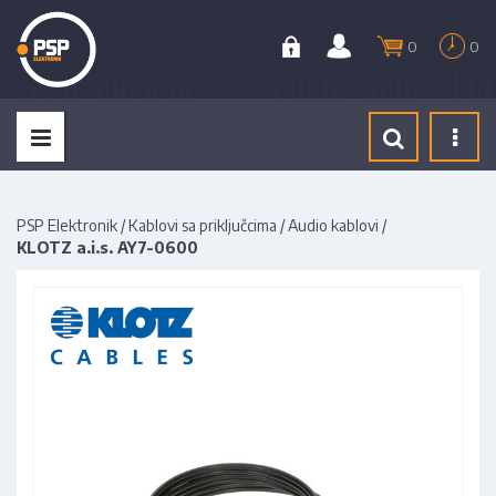
0
0
Tog
navi
PSP Elektronik
/
Kablovi sa priključcima
/
Audio kablovi
/
KLOTZ a.i.s. AY7-0600