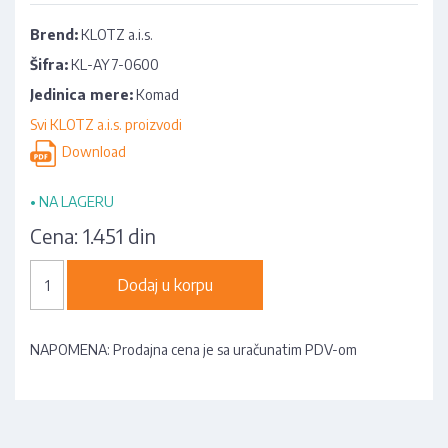
Brend:
KLOTZ a.i.s.
Šifra:
KL-AY7-0600
Jedinica mere:
Komad
Svi KLOTZ a.i.s. proizvodi
Download
•
NA LAGERU
Cena:
1.451 din
Dodaj u korpu
NAPOMENA: Prodajna cena je sa uračunatim PDV-om