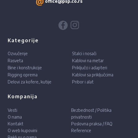
office@psp.co.rs
Kategorije
Ozvučenje
Stalci i nosači
Rasveta
Kablovi na metar
Bine i konstrukcije
Priključci i adapteri
Rigging oprema
Kablovi sa priključcima
Delovi za kofere, kutije
Pribor i alat
Kompanija
Vesti
Bezbednost / Politika
O nama
privatnosti
Kontakt
Poslovna praksa / FAQ
O web kupovini
Reference
Rekli su o nama