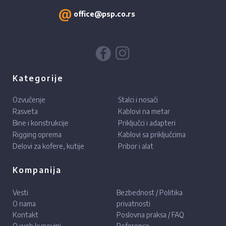
office@psp.co.rs
Kategorije
Ozvučenje
Stalci i nosači
Rasveta
Kablovi na metar
Bine i konstrukcije
Priključci i adapteri
Rigging oprema
Kablovi sa priključcima
Delovi za kofere, kutije
Pribor i alat
Kompanija
Vesti
Bezbednost / Politika
O nama
privatnosti
Kontakt
Poslovna praksa / FAQ
O web kupovini
Reference