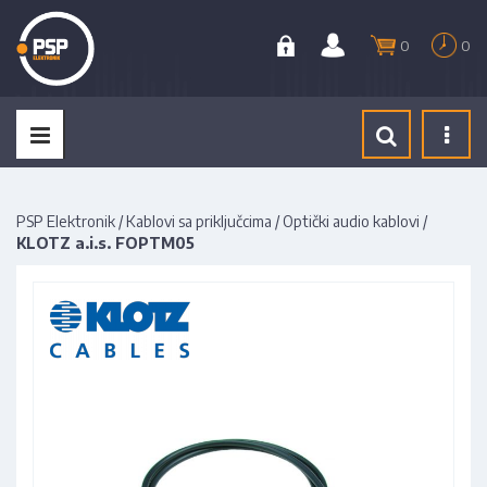
0
0
Tog
navi
PSP Elektronik
/
Kablovi sa priključcima
/
Optički audio kablovi
/
KLOTZ a.i.s. FOPTM05