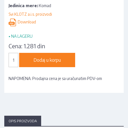
Jedinica mere:
Komad
Svi KLOTZ a.i.s. proizvodi
Download
•
NA LAGERU
Cena:
1.281 din
Dodaj u korpu
NAPOMENA: Prodajna cena je sa uračunatim PDV-om
OPIS PROIZVODA