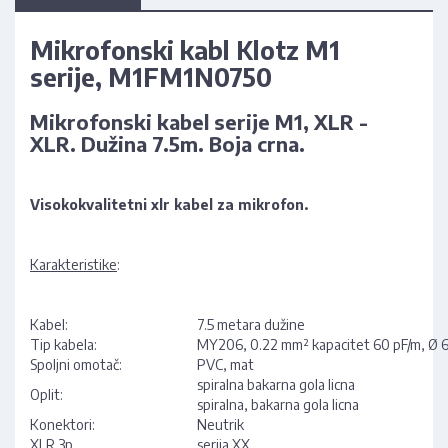
Mikrofonski kabl Klotz M1
serije, M1FM1N0750
Mikrofonski kabel serije M1, XLR -
XLR. Dužina 7.5m. Boja crna.
Visokokvalitetni xlr kabel za mikrofon.
Karakteristike
:
Kabel:
7.5 metara dužine
Tip kabela:
MY206, 0.22 mm² kapacitet 60 pF/m, Ø 6.
Spoljni omotač:
PVC, mat
spiralna bakarna gola licna
Oplit:
spiralna, bakarna gola licna
Konektori:
Neutrik
XLR 3p
serija XX