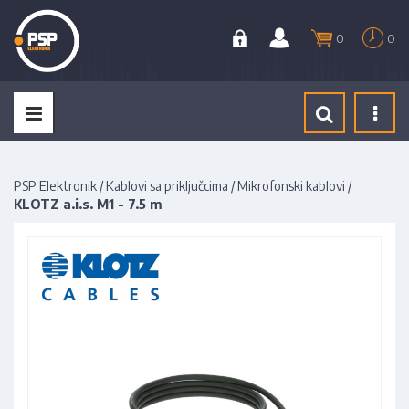
0
0
Tog
navi
PSP Elektronik
/
Kablovi sa priključcima
/
Mikrofonski kablovi
/
KLOTZ a.i.s. M1 - 7.5 m