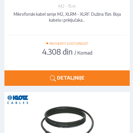
M2 - 15 m
Mikrofonski kabel serije M2, XLRM - XLRF. Dužina 15m. Boja
kabela i priključaka…
•
PROVERITI DOSTUPNOST
4.308 din
/ Komad
DETALJNIJE