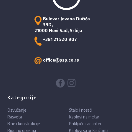
Bulevar Jovana Dučića
39D,
21000 Novi Sad, Srbija
+381 21 520 907
office@psp.co.rs
Kategorije
Ozvučenje
Stalci i nosači
Rasveta
Kablovi na metar
Bine i konstrukcije
Priključci i adapteri
Rigging oprema
Kablovi sa priključcima