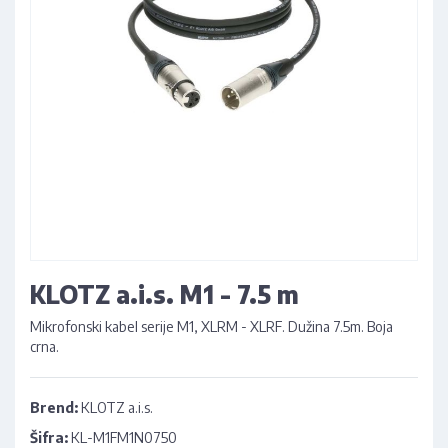
KLOTZ a.i.s. M1 - 7.5 m
Mikrofonski kabel serije M1, XLRM - XLRF. Dužina 7.5m. Boja
crna.
Brend:
KLOTZ a.i.s.
Šifra:
KL-M1FM1N0750