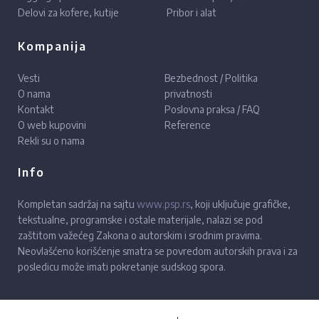
Delovi za kofere, kutije
Pribor i alat
Kompanija
Vesti
Bezbednost / Politika
O nama
privatnosti
Kontakt
Poslovna praksa / FAQ
O web kupovini
Reference
Rekli su o nama
Info
Kompletan sadržaj na sajtu
www.psp.rs
, koji uključuje grafičke,
tekstualne, programske i ostale materijale, nalazi se pod
zaštitom važećeg Zakona o autorskim i srodnim pravima.
Neovlašćeno korišćenje smatra se povredom autorskih prava i za
posledicu može imati pokretanje sudskog spora.