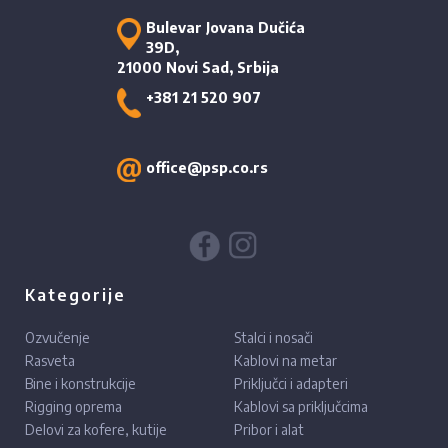
Bulevar Jovana Dučića
39D,
21000 Novi Sad, Srbija
+381 21 520 907
office@psp.co.rs
Kategorije
Ozvučenje
Stalci i nosači
Rasveta
Kablovi na metar
Bine i konstrukcije
Priključci i adapteri
Rigging oprema
Kablovi sa priključcima
Delovi za kofere, kutije
Pribor i alat