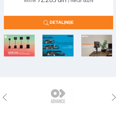
/ metar dužni
85.018
DETALJNIJE