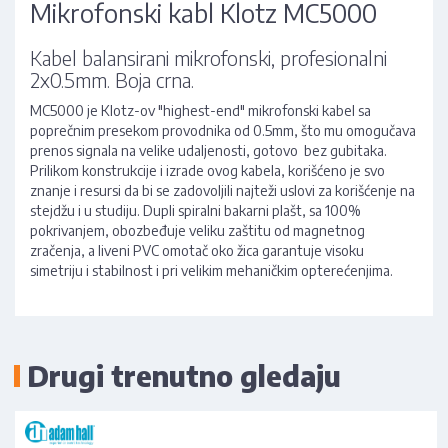
Mikrofonski kabl Klotz MC5000
Kabel balansirani mikrofonski, profesionalni
2x0.5mm. Boja crna.
MC5000 je Klotz-ov "highest-end" mikrofonski kabel sa
poprečnim presekom provodnika od 0.5mm, što mu omogučava
prenos signala na velike udaljenosti, gotovo bez gubitaka.
Prilikom konstrukcije i izrade ovog kabela, korišćeno je svo
znanje i resursi da bi se zadovoljili najteži uslovi za korišćenje na
stejdžu i u studiju. Dupli spiralni bakarni plašt, sa 100%
pokrivanjem, obozbeđuje veliku zaštitu od magnetnog
zračenja, a liveni PVC omotač oko žica garantuje visoku
simetriju i stabilnost i pri velikim mehaničkim opterećenjima.
Drugi trenutno gledaju