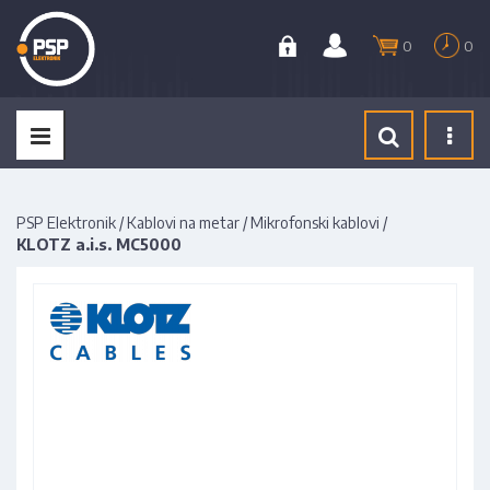
0
0
Tog
navi
PSP Elektronik
/
Kablovi na metar
/
Mikrofonski kablovi
/
KLOTZ a.i.s. MC5000