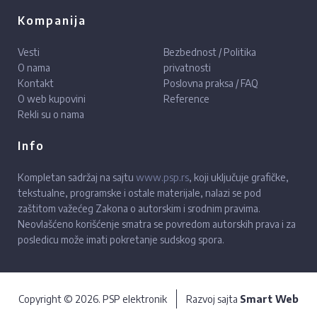
Kompanija
Vesti
Bezbednost / Politika
O nama
privatnosti
Kontakt
Poslovna praksa / FAQ
O web kupovini
Reference
Rekli su o nama
Info
Kompletan sadržaj na sajtu
www.psp.rs
, koji uključuje grafičke,
tekstualne, programske i ostale materijale, nalazi se pod
zaštitom važećeg Zakona o autorskim i srodnim pravima.
Neovlašćeno korišćenje smatra se povredom autorskih prava i za
posledicu može imati pokretanje sudskog spora.
Copyright © 2026. PSP elektronik
Razvoj sajta
Smart Web